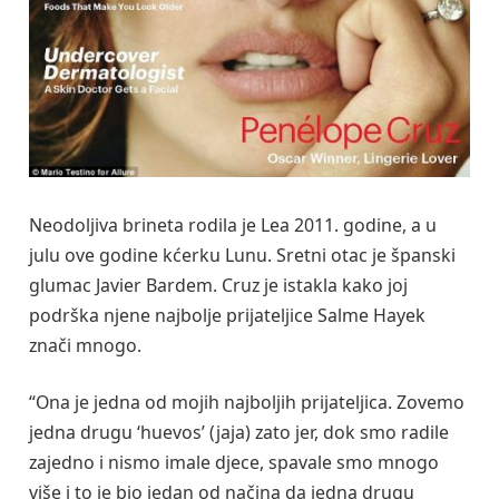
Neodoljiva brineta rodila je Lea 2011. godine, a u
julu ove godine kćerku Lunu. Sretni otac je španski
glumac Javier Bardem. Cruz je istakla kako joj
podrška njene najbolje prijateljice Salme Hayek
znači mnogo.
“Ona je jedna od mojih najboljih prijateljica. Zovemo
jedna drugu ‘huevos’ (jaja) zato jer, dok smo radile
zajedno i nismo imale djece, spavale smo mnogo
više i to je bio jedan od načina da jedna drugu