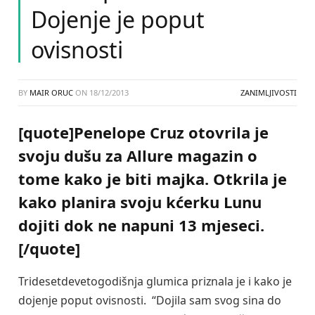
Dojenje je poput
ovisnosti
BY
MAIR ORUC
ON
18/12/2013
ZANIMLJIVOSTI
[quote]Penelope Cruz otovrila je
svoju dušu za Allure magazin o
tome kako je biti majka. Otkrila je
kako planira svoju kćerku Lunu
dojiti dok ne napuni 13 mjeseci.
[/quote]
Tridesetdevetogodišnja glumica priznala je i kako je
dojenje poput ovisnosti. “Dojila sam svog sina do