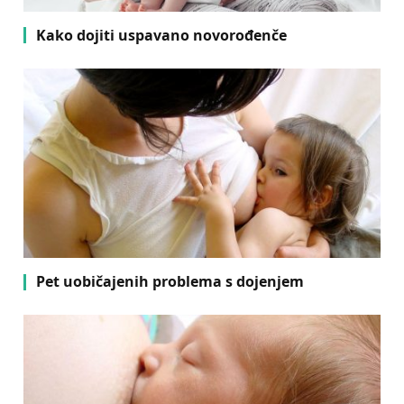
Kako dojiti uspavano novorođenče
Pet uobičajenih problema s dojenjem