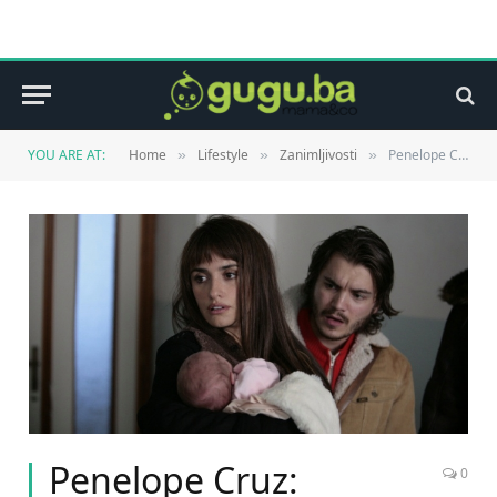
YOU ARE AT:
Home
Lifestyle
Zanimljivosti
Penelope Cruz: Dojenje je poput ovisnosti
»
»
»
Penelope Cruz:
0