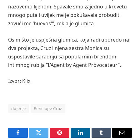
nazovemo lijenom. Spavale smo zajedno u krevetu
mnogo puta i uvijek me je pokušavala probuditi
zovući me ‘huevos'”, rekla je glumica.
Osim što je uspješna glumica, koja radi uporedo na
dva projekta, Cruz i njena sestra Monica su
uspostavile saradnju sa popularnim brendom
intimnog rublja “L’Agent by Agent Provocateur”.
Izvor: Klix
dojenje
Penelope Cruz
Facebook
Twitter
Pinterest
LinkedIn
Tumblr
Email