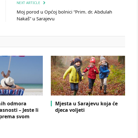
NEXT ARTICLE
Moj porod u Općoj bolnici “Prim. dr. Abdulah
Nakaš” u Sarajevu
tnih odmora
Mjesta u Sarajevu koja će
snosti – Jeste li
djeca voljeti
 prema svom