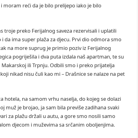
moram reći da je bilo prelijepo iako je bilo
roje preko Ferijalnog saveza rezervisali i uplatili
po i da ima super plaža za djecu. Prvi dio odmora smo
azak na more suprug je primio poziv iz Ferijalnog
egica pogriješila i dva puta izdala naš apartman, te su
akarskoj ili Trpnju. Odbili smo i preko prijatelja
oji nikad nisu čuli kao mi – Drašnice se nalaze na pet
a hotela, na samom vrhu naselja, do kojeg se dolazi
j muž je brojao, ja sam bila previše zadihana svaki
ari za plažu držali u autu, a gore smo nosili samo
malom djecom i muževima sa srčanim oboljenjima.