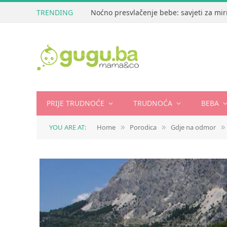
TRENDING
Noćno presvlačenje bebe: savjeti za mir
PRIJE TRUDNOĆE
TRUDNOĆA
BEBA
YOU ARE AT:
Home
Porodica
Gdje na odmor
»
»
»