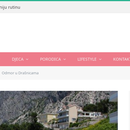
niju rutinu
DJECA
PORODICA
LIFESTYLE
KONTAK
Odmor u Drašnicama