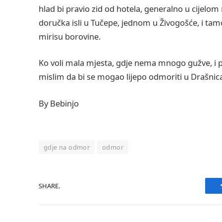
hlad bi pravio zid od hotela, generalno u cijelo
doručka isli u Tučepe, jednom u Živogošće, i tamo
mirisu borovine.
Ko voli mala mjesta, gdje nema mnogo gužve, i
mislim da bi se mogao lijepo odmoriti u Drašnica
By Bebinjo
gdje na odmor
odmor
SHARE.