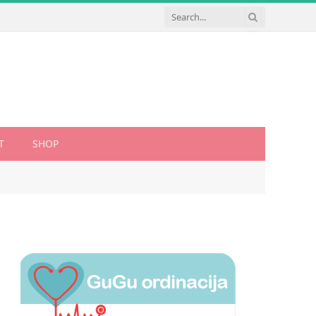
T
SHOP