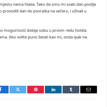
m mjestu nema hlada. Tako da smo mi svaki dan poslije
 provodili dan do povratka na večeru, i uživali u
 po mogućnosti dobije sobu u prvom redu hotela
ma. Ako volite puno šetati kao mi, onda ipak ne.
Facebook
Twitter
Pinterest
LinkedIn
Tumblr
Email