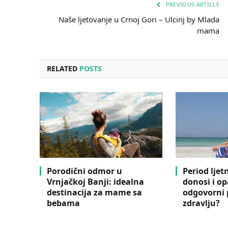
PREVIOUS ARTICLE
Naše ljetovanje u Crnoj Gori – Ulcinj by Mlada
mama
RELATED
POSTS
Porodični odmor u
Period lje
Vrnjačkoj Banji: idealna
donosi i opa
destinacija za mame sa
odgovorni
bebama
zdravlju?