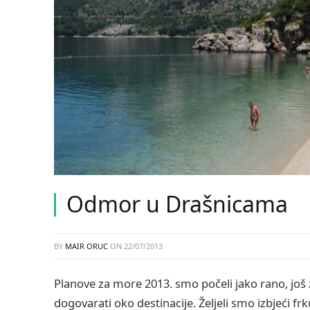
Odmor u Drašnicama
BY
MAIR ORUC
ON
22/07/2013
Planove za more 2013. smo počeli jako rano, još
dogovarati oko destinacije. Željeli smo izbjeći fr