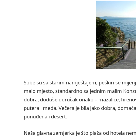
Sobe su sa starim namještajem, peškiri se mijenja
malo mjesto, standardno sa jednim malim Konzum
dobra, doduše doručak onako – mazalice, hrenovke
putera i meda. Večera je bila jako dobra, domaća 
ponuđena i desert.
Naša glavna zamjerka je što plaža od hotela n