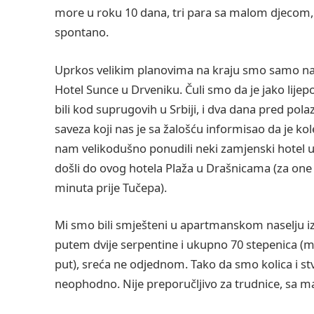
more u roku 10 dana, tri para sa malom djecom, i 
spontano.
Uprkos velikim planovima na kraju smo samo nas t
Hotel Sunce u Drveniku. Čuli smo da je jako lije
bili kod suprugovih u Srbiji, i dva dana pred pol
saveza koji nas je sa žalošću informisao da je kol
nam velikodušno ponudili neki zamjenski hotel u M
došli do ovog hotela Plaža u Drašnicama (za one k
minuta prije Tučepa).
Mi smo bili smješteni u apartmanskom naselju iz
putem dvije serpentine i ukupno 70 stepenica (mo
put), sreća ne odjednom. Tako da smo kolica i stv
neophodno. Nije preporučljivo za trudnice, sa 