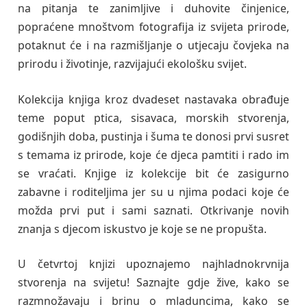
na pitanja te zanimljive i duhovite činjenice,
popraćene mnoštvom fotografija iz svijeta prirode,
potaknut će i na razmišljanje o utjecaju čovjeka na
prirodu i životinje, razvijajući ekološku svijet.
Kolekcija knjiga kroz dvadeset nastavaka obrađuje
teme poput ptica, sisavaca, morskih stvorenja,
godišnjih doba, pustinja i šuma te donosi prvi susret
s temama iz prirode, koje će djeca pamtiti i rado im
se vraćati. Knjige iz kolekcije bit će zasigurno
zabavne i roditeljima jer su u njima podaci koje će
možda prvi put i sami saznati. Otkrivanje novih
znanja s djecom iskustvo je koje se ne propušta.
U četvrtoj knjizi upoznajemo najhladnokrvnija
stvorenja na svijetu! Saznajte gdje žive, kako se
razmnožavaju i brinu o mladuncima, kako se