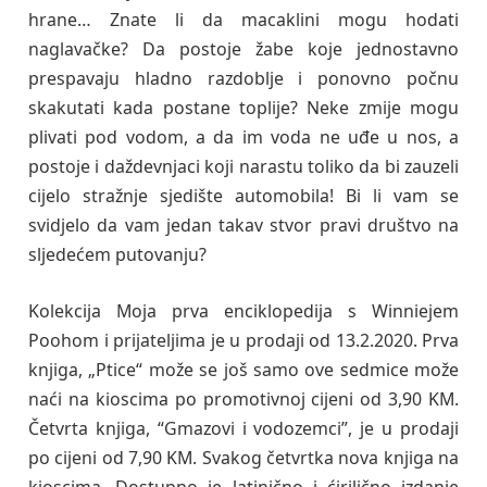
hrane… Znate li da macaklini mogu hodati
naglavačke? Da postoje žabe koje jednostavno
prespavaju hladno razdoblje i ponovno počnu
skakutati kada postane toplije? Neke zmije mogu
plivati pod vodom, a da im voda ne uđe u nos, a
postoje i daždevnjaci koji narastu toliko da bi zauzeli
cijelo stražnje sjedište automobila! Bi li vam se
svidjelo da vam jedan takav stvor pravi društvo na
sljedećem putovanju?
Kolekcija Moja prva enciklopedija s Winniejem
Poohom i prijateljima je u prodaji od 13.2.2020. Prva
knjiga, „Ptice“ može se još samo ove sedmice može
naći na kioscima po promotivnoj cijeni od 3,90 KM.
Četvrta knjiga, “Gmazovi i vodozemci”, je u prodaji
po cijeni od 7,90 KM. Svakog četvrtka nova knjiga na
kioscima. Dostupno je latinično i ćirilično izdanje