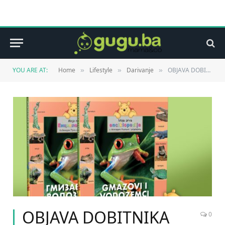
YOU ARE AT:
Home
Lifestyle
Darivanje
OBJAVA DOBITNIKA Kolekcija knjiga Moja prva enciklopedija s Winniejem Poohom i prijateljima
»
»
»
OBJAVA DOBITNIKA
0