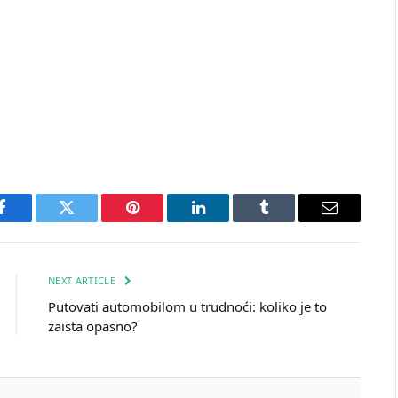
Facebook
Twitter
Pinterest
LinkedIn
Tumblr
Email
NEXT ARTICLE
Putovati automobilom u trudnoći: koliko je to
zaista opasno?