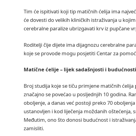
Tim će ispitivati koji tip matičnih ćelija ima naj
će dovesti do velikih kliničkih istraživanja u koj
cerebralne paralize ubrizgavati krv iz pupčane vr
Roditelji čije dijete ima dijagnozu cerebralne pa
koje se provode mogu posjetiti Centar za pomo
Matične ćelije – lijek sadašnjosti i budućnost
Broj studija koje se tiču primjene matičnih ćelija 
značajno se povećao u posljednjih 10 godina. Ra
oboljenje, a danas već postoji preko 70 oboljenja 
ustanovljen i kod liječenja moždanih oštećenja, s
Međutim, ono što donosi budućnost i istraživan
zamisliti.