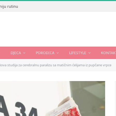
niju rutinu
DJECA
PORODICA
LIFESTYLE
KONTAK
ova studija za cerebralnu paralizu sa matičnim ćelijama iz pupčane vrpce