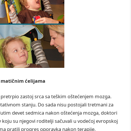
m matičnim ćelijama
e pretrpio zastoj srca sa teškim oštećenjem mozga.
getativnom stanju. Do sada nisu postojali tretmani za
eđutim devet sedmica nakon oštećenja mozga, doktori
koju su njegovi roditelji sačuvali u vodećoj evropskoj
ima pratili progres oporavka nakon terapije.