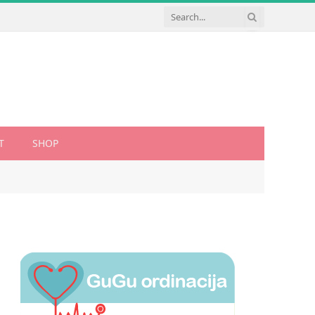
T
SHOP