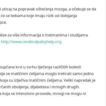
veći uticaj na popravak oštećenja mozga, a očekuje se da
im će se bebama koje imaju rizik od dobijanja
pce.
ralize za više informacija o tretmanima i studijama
ć
http://www.cerebralpalsyhelp.org
i
pupčane krvi u svrhu liječenja različitih bolesti
nije se matičnim ćelijama moglo tretirati samo jedno
koja su izlječiva matičnim ćelijama. Veliki napredak je
rčanih oboljenja, dijabetesa i mnogih drugih.
ja koja se intenzivno provode, mnogi ne mogu ni