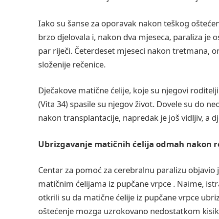
Iako su šanse za oporavak nakon teškog oštećenj
brzo djelovala i, nakon dva mjeseca, paraliza je os
par riječi. Četerdeset mjeseci nakon tretmana, 
složenije rečenice.
Dječakove matične ćelije, koje su njegovi roditelj
(Vita 34) spasile su njegov život. Dovele su do n
nakon transplantacije, napredak je još vidljiv, a 
Ubrizgavanje matičnih ćelija odmah nakon 
Centar za pomoć za cerebralnu paralizu objavio j
matičnim ćelijama iz pupčane vrpce . Naime, istr
otkrili su da matične ćelije iz pupčane vrpce ubr
oštećenje mozga uzrokovano nedostatkom kisik