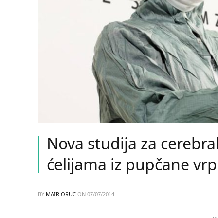
Nova studija za cerebra
ćelijama iz pupčane vr
BY
MAIR ORUC
ON
07/07/2014