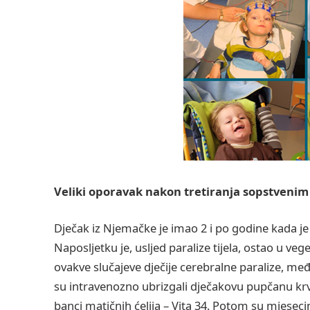
Veliki oporavak nakon tretiranja sopstveni
Dječak iz Njemačke je imao 2 i po godine kada j
Naposljetku je, usljed paralize tijela, ostao u ve
ovakve slučajeve dječije cerebralne paralize, m
su intravenozno ubrizgali dječakovu pupčanu krv 
banci matičnih ćelija – Vita 34. Potom su mjesec