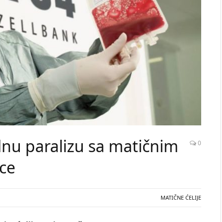
lnu paralizu sa matičnim
0
pce
MATIČNE ĆELIJE