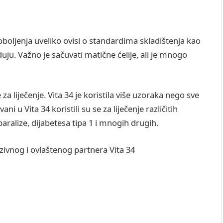
oboljenja uveliko ovisi o standardima skladištenja kao
uju. Važno je sačuvati matične ćelije, ali je mnogo
za liječenje. Vita 34 je koristila više uzoraka nego sve
i u Vita 34 koristili su se za liječenje različitih
aralize, dijabetesa tipa 1 i mnogih drugih.
uzivnog i ovlaštenog partnera Vita 34