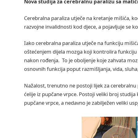
Nova studija za cerebralnu paralizu sa mati
Cerebralna paraliza utječe na kretanje mišića, koo
razvojne invalidnosti kod djece, a pojavljuje se 
Iako cerebralna paraliza utječe na funkciju miši
oštećenjem dijela mozga koji kontrolira funkciju 
nakon rođenja. To je oboljenje koje zahvata mo
osnovnih funkcija poput razmišljanja, vida, sluha,
Nažalost, trenutno ne postoji lijek za cerebralnu
ćelije iz pupčane vrpce. Postoji veliki broj studij
pupčane vrpce, a nedavno je zabilježen veliki usp