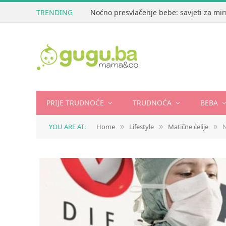
TRENDING
Noćno presvlačenje bebe: savjeti za mir
PRIJE TRUDNOĆE
TRUDNOĆA
BEBA
YOU ARE AT:
Home
Lifestyle
Matične ćelije
N
»
»
»