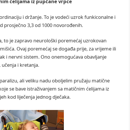
čnim ćelijama iz pupčane vrpce
rdinaciju i držanje. To je vodeći uzrok funkiconalne i
kod prosječno 3,3 od 1000 novorođenih.
ća, to je zapravo neurološki poremećaj uzrokovan
mišića. Ovaj poremećaj se događa prije, za vrijeme ili
zak i nervni sistem. Ono onemogućava obavljanje
 učenja i kretanja.
 paralizu, ali veliku nadu oboljelim pružaju matične
a koje se bave istraživanjem sa matičnim ćelijama iz
jeh kod liječenja jednog dječaka.