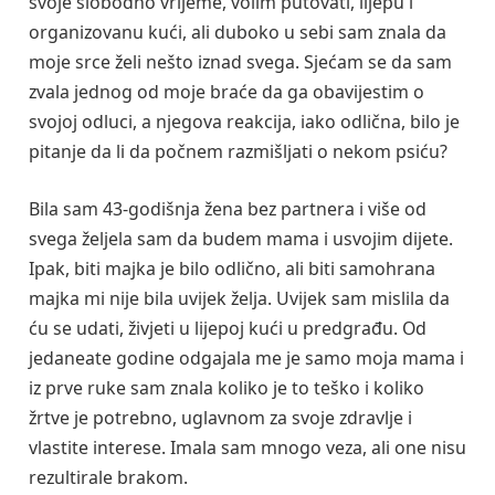
svoje slobodno vrijeme, volim putovati, lijepu i
organizovanu kući, ali duboko u sebi sam znala da
moje srce želi nešto iznad svega. Sjećam se da sam
zvala jednog od moje braće da ga obavijestim o
svojoj odluci, a njegova reakcija, iako odlična, bilo je
pitanje da li da počnem razmišljati o nekom psiću?
Bila sam 43-godišnja žena bez partnera i više od
svega željela sam da budem mama i usvojim dijete.
Ipak, biti majka je bilo odlično, ali biti samohrana
majka mi nije bila uvijek želja. Uvijek sam mislila da
ću se udati, živjeti u lijepoj kući u predgrađu. Od
jedaneate godine odgajala me je samo moja mama i
iz prve ruke sam znala koliko je to teško i koliko
žrtve je potrebno, uglavnom za svoje zdravlje i
vlastite interese. Imala sam mnogo veza, ali one nisu
rezultirale brakom.