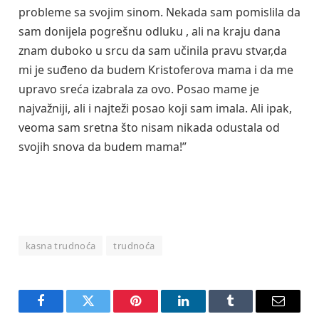
probleme sa svojim sinom. Nekada sam pomislila da
sam donijela pogrešnu odluku , ali na kraju dana
znam duboko u srcu da sam učinila pravu stvar,da
mi je suđeno da budem Kristoferova mama i da me
upravo sreća izabrala za ovo. Posao mame je
najvažniji, ali i najteži posao koji sam imala. Ali ipak,
veoma sam sretna što nisam nikada odustala od
svojih snova da budem mama!”
kasna trudnoća
trudnoća
Facebook
Twitter
Pinterest
LinkedIn
Tumblr
Email