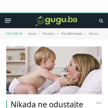
YOU ARE AT:
Home
Porodica
Porodični kutak
Nikada ne odustajte od ideje da budete mama
»
»
»
Nikada ne odustajte
0