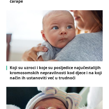
čarape
Koji su uzroci i koje su posljedice najučestalijih
kromosomskih nepravilnosti kod djece i na koji
način ih ustanoviti već u trudnoći