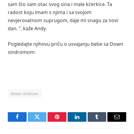
sam što sam otac svog sina i male kćerkice. Ta
radost koju imam s njima i sa svojom
nevjerovatnom suprugom, daje mi snagu za novi
dan. “, kaže Andy.
Pogledajte njihovu priču o usvajanju bebe sa Down
sindromom:
Down sindrom
Facebook
Twitter
Pinterest
LinkedIn
Tumblr
Email