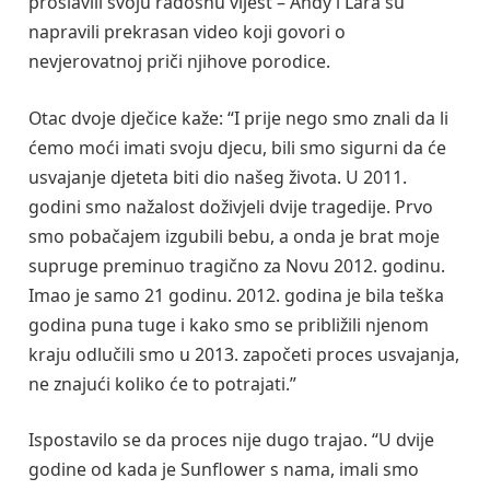
proslavili svoju radosnu vijest – Andy i Lara su
napravili prekrasan video koji govori o
nevjerovatnoj priči njihove porodice.
Otac dvoje dječice kaže: “I prije nego smo znali da li
ćemo moći imati svoju djecu, bili smo sigurni da će
usvajanje djeteta biti dio našeg života. U 2011.
godini smo nažalost doživjeli dvije tragedije. Prvo
smo pobačajem izgubili bebu, a onda je brat moje
supruge preminuo tragično za Novu 2012. godinu.
Imao je samo 21 godinu. 2012. godina je bila teška
godina puna tuge i kako smo se približili njenom
kraju odlučili smo u 2013. započeti proces usvajanja,
ne znajući koliko će to potrajati.”
Ispostavilo se da proces nije dugo trajao. “U dvije
godine od kada je Sunflower s nama, imali smo