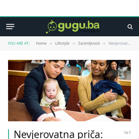
YOU ARE AT:
Home
Lifestyle
Zanimljivosti
Nevjerovatna priča: Usvojili dijete sa Downovim sindromom
»
»
»
Nevjerovatna priča:
0