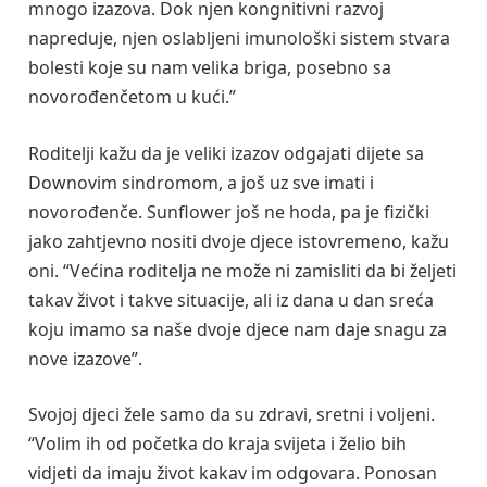
mnogo izazova. Dok njen kongnitivni razvoj
napreduje, njen oslabljeni imunološki sistem stvara
bolesti koje su nam velika briga, posebno sa
novorođenčetom u kući.”
Roditelji kažu da je veliki izazov odgajati dijete sa
Downovim sindromom, a još uz sve imati i
novorođenče. Sunflower još ne hoda, pa je fizički
jako zahtjevno nositi dvoje djece istovremeno, kažu
oni. “Većina roditelja ne može ni zamisliti da bi željeti
takav život i takve situacije, ali iz dana u dan sreća
koju imamo sa naše dvoje djece nam daje snagu za
nove izazove”.
Svojoj djeci žele samo da su zdravi, sretni i voljeni.
“Volim ih od početka do kraja svijeta i želio bih
vidjeti da imaju život kakav im odgovara. Ponosan