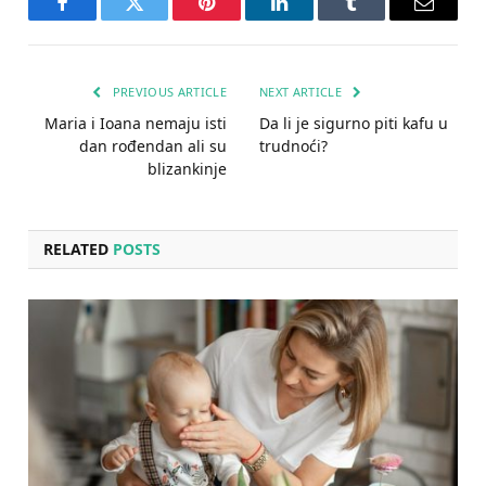
Facebook
Twitter
Pinterest
LinkedIn
Tumblr
Email
PREVIOUS ARTICLE
NEXT ARTICLE
Maria i Ioana nemaju isti
Da li je sigurno piti kafu u
dan rođendan ali su
trudnoći?
blizankinje
RELATED
POSTS