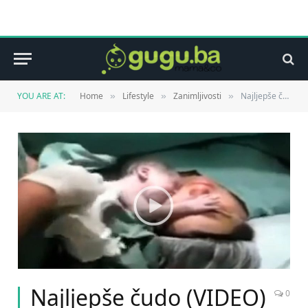
YOU ARE AT:
Home
Lifestyle
Zanimljivosti
Najljepše čudo (VIDEO)
»
»
»
Najljepše čudo (VIDEO)
0