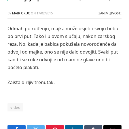
BY
MAIR ORUC
ON
17/02/2015
ZANIMLJIVOSTI
Odmah po rođenju, majka može osjetiti svoju bebu
po prvi put. Tako i u ovom slučaju, nakon carskog
reza. No, kada je babica pokušala novorođenče da
odvoji od majke, ono se nije dalo odvojiti. Svaki put
kad bi se ruke odvojile od mamine glave ono bi
počelo plakati.
Zaista dirljiv trenutak.
video