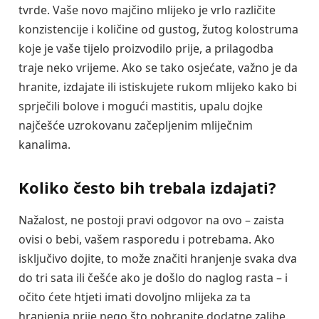
tvrde. Vaše novo majčino mlijeko je vrlo različite
konzistencije i količine od gustog, žutog kolostruma
koje je vaše tijelo proizvodilo prije, a prilagodba
traje neko vrijeme. Ako se tako osjećate, važno je da
hranite, izdajate ili istiskujete rukom mlijeko kako bi
sprječili bolove i mogući mastitis, upalu dojke
najčešće uzrokovanu začepljenim mliječnim
kanalima.
Koliko često bih trebala izdajati?
Nažalost, ne postoji pravi odgovor na ovo – zaista
ovisi o bebi, vašem rasporedu i potrebama. Ako
isključivo dojite, to može značiti hranjenje svaka dva
do tri sata ili češće ako je došlo do naglog rasta – i
očito ćete htjeti imati dovoljno mlijeka za ta
hranjenja prije nego što pohranite dodatne zalihe.