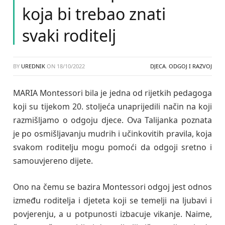
koja bi trebao znati
svaki roditelj
BY
UREDNIK
ON
18/10/2022
DJECA
,
ODGOJ I RAZVOJ
MARIA Montessori bila je jedna od rijetkih pedagoga
koji su tijekom 20. stoljeća unaprijedili način na koji
razmišljamo o odgoju djece. Ova Talijanka poznata
je po osmišljavanju mudrih i učinkovitih pravila, koja
svakom roditelju mogu pomoći da odgoji sretno i
samouvjereno dijete.
Ono na čemu se bazira Montessori odgoj jest odnos
između roditelja i djeteta koji se temelji na ljubavi i
povjerenju, a u potpunosti izbacuje vikanje. Naime,