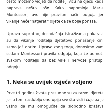
često možemo vidjeti da roditelji viču na djecu kada
naprave nešto loše. Kako napominje Maria
Montessori, ovo nije pravilan način odgoja jer
vikanje neće ”natjerati” dijete da se bolje ponaša.
Upravo suprotno, dosadašnja istraživanja pokazala
su da vikanje roditelja djetetovo ponašanje čini
samo još gorim. Upravo zbog toga, donosimo vam
sedam Montessori pravila odgoja, koja će pomoći
svakom roditelju da bez vike i nervoze pristupi
odgoju.
1. Neka se uvijek osjeća voljeno
Prve tri godine života presudne su za razvoj djeteta
jer u tom razdoblju ono upija sve što vidi i čuje pa je
važno da mu omogućite da slobodno izražava