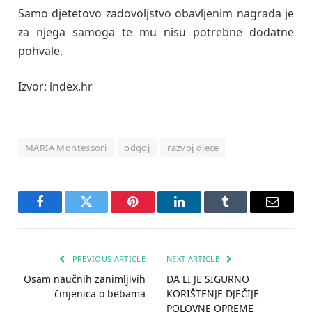
Samo djetetovo zadovoljstvo obavljenim nagrada je
za njega samoga te mu nisu potrebne dodatne
pohvale.
Izvor: index.hr
MARIA Montessori
odgoj
razvoj djece
Facebook
Twitter
Pinterest
LinkedIn
Tumblr
Email
PREVIOUS ARTICLE
NEXT ARTICLE
Osam naučnih zanimljivih
DA LI JE SIGURNO
činjenica o bebama
KORIŠTENJE DJEČIJE
POLOVNE OPREME