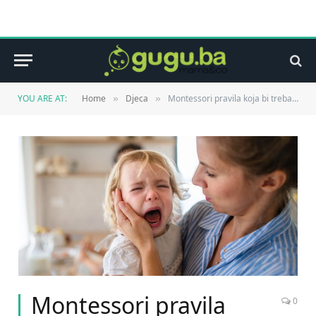
YOU ARE AT:
Home
Djeca
Montessori pravila koja bi trebao znati svaki roditelj
»
»
Montessori pravila
0