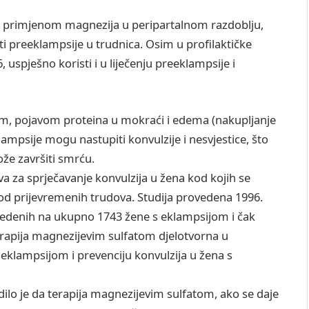
om primjenom magnezija u peripartalnom razdoblju,
i preeklampsije u trudnica. Osim u profilaktičke
 uspješno koristi i u liječenju preeklampsije i
om, pojavom proteina u mokraći i edema (nakupljanje
ampsije mogu nastupiti konvulzije i nesvjestice, što
ože završiti smrću.
va za sprječavanje konvulzija u žena kod kojih se
kod prijevremenih trudova. Studija provedena 1996.
ovedenih na ukupno 1743 žene s eklampsijom i čak
erapija magnezijevim sulfatom djelotvorna u
eklampsijom i prevenciju konvulzija u žena s
dilo je da terapija magnezijevim sulfatom, ako se daje