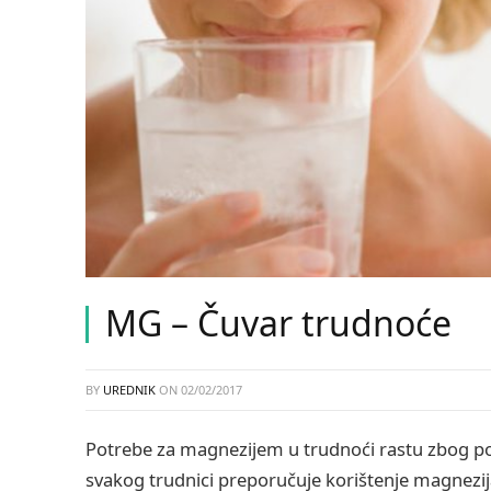
MG – Čuvar trudnoće
BY
UREDNIK
ON
02/02/2017
Potrebe za magnezijem u trudnoći rastu zbog poj
svakog trudnici preporučuje korištenje magnezi