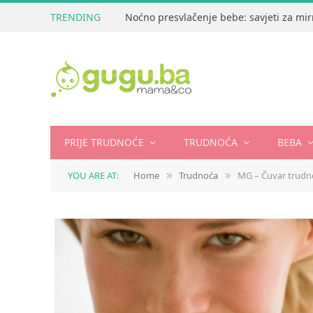
TRENDING
Noćno presvlačenje bebe: savjeti za mir
PRIJE TRUDNOĆE
TRUDNOĆA
BEBA
YOU ARE AT:
Home
Trudnoća
MG – Čuvar trudn
»
»