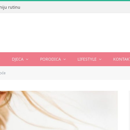
niju rutinu
DJECA
PORODICA
LIFESTYLE
KONTAK
oće