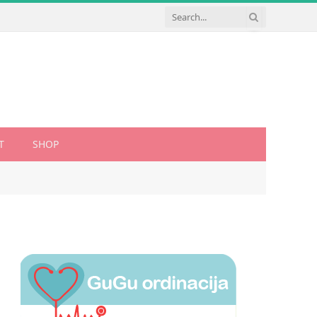
T
SHOP