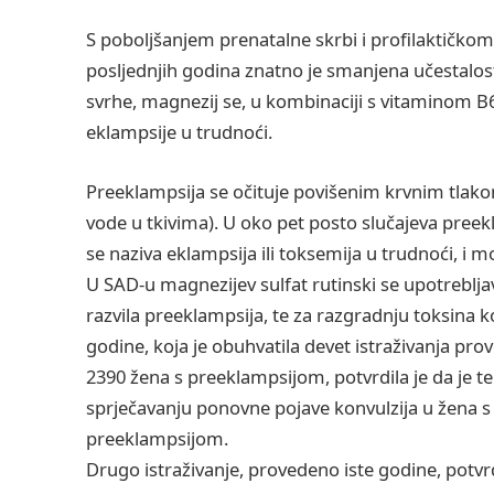
S poboljšanjem prenatalne skrbi i profilaktičk
posljednjih godina znatno je smanjena učestalost
svrhe, magnezij se, u kombinaciji s vitaminom B6,
eklampsije u trudnoći.
Preeklampsija se očituje povišenim krvnim tlak
vode u tkivima). U oko pet posto slučajeva preekl
se naziva eklampsija ili toksemija u trudnoći, i m
U SAD-u magnezijev sulfat rutinski se upotreblja
razvila preeklampsija, te za razgradnju toksina 
godine, koja je obuhvatila devet istraživanja pr
2390 žena s preeklampsijom, potvrdila je da je t
sprječavanju ponovne pojave konvulzija u žena s 
preeklampsijom.
Drugo istraživanje, provedeno iste godine, potvr