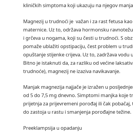
kliničkih simptoma koji ukazuju na njegov manja
Magnezij u trudnoći je važan i za rast fetusa kao
maternice. Uz to, održava hormonsku ravnotežu 
i grčeva u nogama, koji su česti u trudnoći. S obz
pomaže ublažiti opstipaciju, čest problem u trudn
opuštanje stijenke crijeva. Uz to, zadržava vodu 
Bitno je istaknuti da, za razliku od većine laksat
trudnoće), magnezij ne izaziva navikavanje.
Manjak magnezija najjače je izražen u posljednje
od 5 do 7,5 mg dnevno. Simptomi manjka koje trud
prijetnja za prijevremeni porođaj ili čak pobačaj
do zastoja u rastu i smanjenja porođajne težine.
Preeklampsija u opadanju