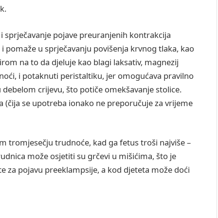
k.
 i sprječavanje pojave preuranjenih kontrakcija
i pomaže u sprječavanju povišenja krvnog tlaka, kao
irom na to da djeluje kao blagi laksativ, magnezij
oći, i potaknuti peristaltiku, jer omogućava pravilno
u debelom crijevu, što potiče omekšavanje stolice.
iva (čija se upotreba ionako ne preporučuje za vrijeme
m tromjesečju trudnoće, kad ga fetus troši najviše –
nica može osjetiti su grčevi u mišićima, što je
, te za pojavu preeklampsije, a kod djeteta može doći