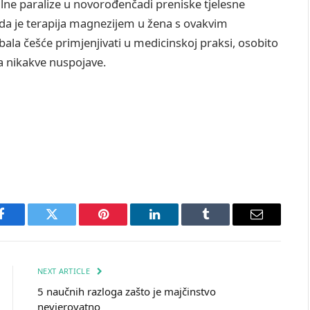
lne paralize u novorođenčadi preniske tjelesne
u da je terapija magnezijem u žena s ovakvim
bala češće primjenjivati u medicinskoj praksi, osobito
a nikakve nuspojave.
Facebook
Twitter
Pinterest
LinkedIn
Tumblr
Email
NEXT ARTICLE
5 naučnih razloga zašto je majčinstvo
nevjerovatno