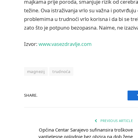
majkama prije poroda, smanjuje rizik od cerebra
težine. Ova istraživanja vrlo su važna i potvrđuj
problemima u trudnoći vrlo korisna i da bi se tre
zato što je potpuno bezopasna. Naime, ne izaziv
Izvor:
www.vasezdravlje.com
magnezij
trudnoća
SHARE.
PREVIOUS ARTICLE
Općina Centar Sarajevo sufinansira troškove
vantjelesne oplodnje bez obzira na dob žene