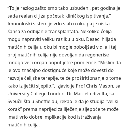
“To je razlog zašto smo tako uzbuđeni, pet godina je
sada realan cilj za početak kliničkog ispitivanja.”
Imunološki sistem je vrlo slab u oku pa je niska
šansa za odbijanje transplantata. Nekoliko ćelija
mogu napraviti veliku razliku u oku. Deseci hiljada
matičnih ćelija u oku bi mogle poboljšati vid, ali taj
broj matičnih ćelija nije dovoljan da regeneriše
mnogo veći organ poput jetre primjerice. “Mislim da
je ovo značajno dostignuće koje može dovesti do
razvoja ćelijske terapije, te će proširiti znanje o tome
kako izliječiti sljepilo.”, izjavio je Prof Chris Mason, sa
University College London. Dr. Marcelo Rivolta, sa
Sveučilišta u Sheffieldu, rekao je da je studija “veliki
korak” prema naprijed za liječenje sljepoće te može
imati vrlo dobre implikacije kod istraživanja
matičnih ćelija.