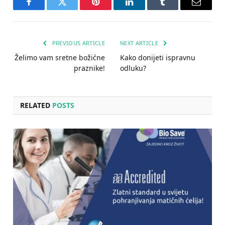
Facebook
Twitter
Pinterest
LinkedIn
Tumblr
Email
PREVIOUS ARTICLE
NEXT ARTICLE
Želimo vam sretne božićne
Kako donijeti ispravnu
praznike!
odluku?
RELATED
POSTS