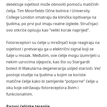
detektuje svjetlost može obnoviti pomoću matičnih
ćelija. Tim Moorfields Očne bolnice i University
College London smatraju da klinička ispitivanja na
ljudima, po prvi put imaju realne izglede. Stručnjaci
ovo otkriće opisuju kao “veliki korak naprijed”.
Fotoreceptori su ćelije u mrežnjači koje reagiraju na
svjetlost i pretvaraju ga u električni signal koji se
šalje u mozak. Međutim, ove ćelije mogu izumrijeti u
nekim uzrocima sljepoće, kao što su Stargardt
bolest ili Makularna degeneracija usljed starosti. Već
postoje studije na ljudima u kojim se koriste
matične ćelije kako bi zamijenile “potporne” ćelije u
oku koje održavaju fotoreceptora živim i
funkcionalnim.
Razvoj ćelijske terapije