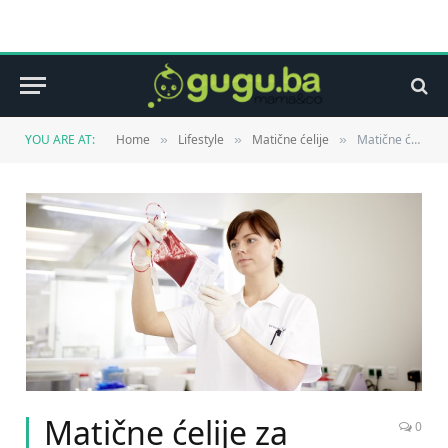
YOU ARE AT:
Home
Lifestyle
Matične ćelije
Matične ćelije za liječenje sljepoće?
»
»
»
Matične ćelije za
0