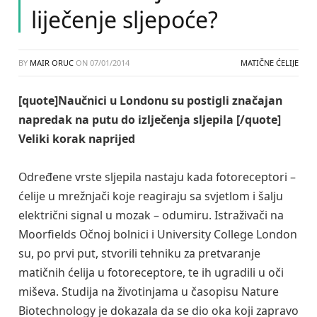
liječenje sljepoće?
BY
MAIR ORUC
ON
07/01/2014
MATIČNE ĆELIJE
[quote]Naučnici u Londonu su postigli značajan
napredak na putu do izlječenja sljepila [/quote]
Veliki korak naprijed
Određene vrste sljepila nastaju kada fotoreceptori –
ćelije u mrežnjači koje reagiraju sa svjetlom i šalju
električni signal u mozak – odumiru. Istraživači na
Moorfields Očnoj bolnici i University College London
su, po prvi put, stvorili tehniku za pretvaranje
matičnih ćelija u fotoreceptore, te ih ugradili u oči
miševa. Studija na životinjama u časopisu Nature
Biotechnology je dokazala da se dio oka koji zapravo