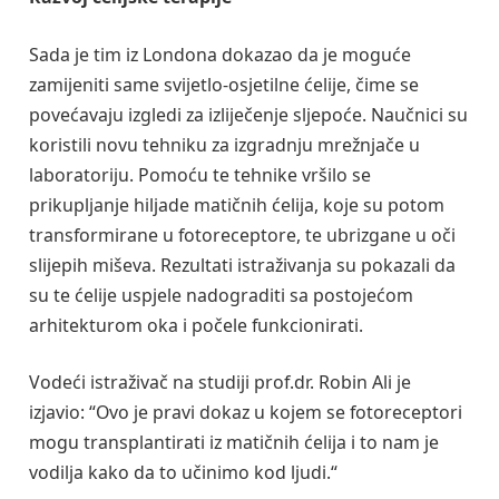
Sada je tim iz Londona dokazao da je moguće
zamijeniti same svijetlo-osjetilne ćelije, čime se
povećavaju izgledi za izliječenje sljepoće. Naučnici su
koristili novu tehniku za izgradnju mrežnjače u
laboratoriju. Pomoću te tehnike vršilo se
prikupljanje hiljade matičnih ćelija, koje su potom
transformirane u fotoreceptore, te ubrizgane u oči
slijepih miševa. Rezultati istraživanja su pokazali da
su te ćelije uspjele nadograditi sa postojećom
arhitekturom oka i počele funkcionirati.
Vodeći istraživač na studiji prof.dr. Robin Ali je
izjavio: “Ovo je pravi dokaz u kojem se fotoreceptori
mogu transplantirati iz matičnih ćelija i to nam je
vodilja kako da to učinimo kod ljudi.“