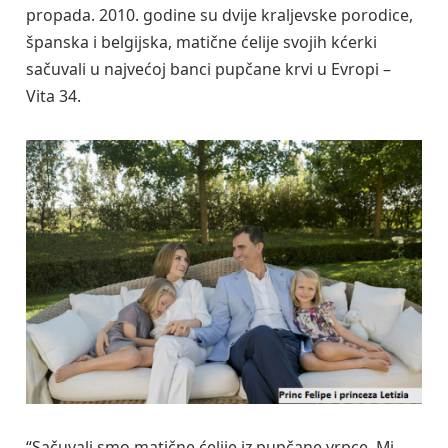
propada. 2010. godine su dvije kraljevske porodice,
španska i belgijska, matične ćelije svojih kćerki
sačuvali u najvećoj banci pupčane krvi u Evropi –
Vita 34.
“Sačuvali smo matične ćelije iz pupčane vrpce. Mi