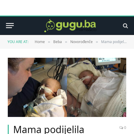
YOU ARE AT:
Home
Beba
Novorođenče
Mama podijelila emocionalnu fotografiju svoje bebe u bolnici sa hripavcem
»
»
»
Mama podijelila
0