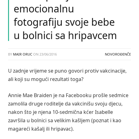
emocionalnu
fotografiju svoje bebe
u bolnici sa hripavcem
BY
MAIR ORUC
ON
23/06/2016
NOVOROĐENČE
U zadnje vrijeme se puno govori protiv vakcinacije,
ali koji su mogući rezultati toga?
Annie Mae Braiden je na Facebooku prošle sedmice
zamolila druge roditelje da vakcinišu svoju djecu,
nakon što je njena 10-sedmična kćer Isabelle
završila u bolnici sa velikim kašljem (poznat i kao
magareći kašalj ili hripavac).