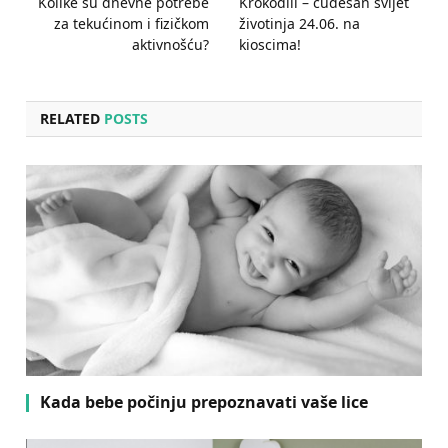
Kolike su dnevne potrebe
Krokodili – čudesan svijet
za tekućinom i fizičkom
životinja 24.06. na
aktivnošću?
kioscima!
RELATED
POSTS
Kada bebe počinju prepoznavati vaše lice