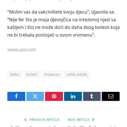
“Molim vas da vakcinišete svoju djecu”, izjasnila se.
“Nije fer što je moja djevojčica na intezivnoj njezi sa
kašljem i što ne može doći do daha zbog bolesti koja
ne bi trebala postojati u ovom vremenu”.
www.aol.com
beba
bolest
hripavac
veliki kašalj
Facebook
Twitter
Pinterest
LinkedIn
Tumblr
Email
PREVIOUS ARTICLE
NEXT ARTICLE