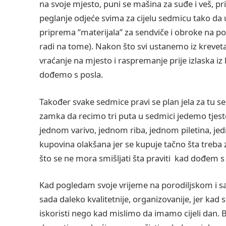
na svoje mjesto, puni se mašina za suđe i veš, p
peglanje odjeće svima za cijelu sedmicu tako da uj
priprema ”materijala” za sendviče i obroke na posl
radi na tome). Nakon što svi ustanemo iz krevet
vraćanje na mjesto i raspremanje prije izlaska i
dođemo s posla.
Također svake sedmice pravi se plan jela za tu s
zamka da recimo tri puta u sedmici jedemo tjeste
jednom varivo, jednom riba, jednom piletina, je
kupovina olakšana jer se kupuje tačno šta treba z
što se ne mora smišljati šta praviti kad dođem s
Kad pogledam svoje vrijeme na porodiljskom i s
sada daleko kvalitetnije, organizovanije, jer kad
iskoristi nego kad mislimo da imamo cijeli dan. B