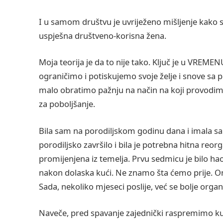
I u samom društvu je uvriježeno mišljenje kako s
uspješna društveno-korisna žena.
Moja teorija je da to nije tako. Ključ je u VREME
ograničimo i potiskujemo svoje želje i snove s
malo obratimo pažnju na način na koji provodimo
za poboljšanje.
Bila sam na porodiljskom godinu dana i imala sam
porodiljsko završilo i bila je potrebna hitna reo
promijenjena iz temelja. Prvu sedmicu je bilo ha
nakon dolaska kući. Ne znamo šta ćemo prije. On
Sada, nekoliko mjeseci poslije, već se bolje org
Naveče, pred spavanje zajednički raspremimo kuću