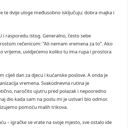
e te dvije uloge međusobno isključuju: dobra majka i
NU i rasporedu istog. Generalno, često sebe
a prostom rečenicom: ”Ali nemam vremena za to”. Ako
 vrijeme, uvidjećemo koliko tu ima rupa i prostora
 cijeli dan za djecu i kućanske poslove. A onda je
rganizacija vremena. Svakodnevna rutina je
otično, naročito ujutru pred polazak i neposredno
aj dio kada sam na poslu mi je ustvari bio odmor.
anizujemo pomoću malih trikova.
 – igračke se vrate na svoje mjesto, sve ostalo ide