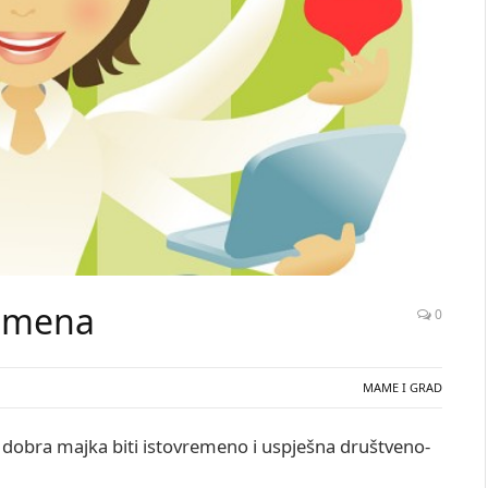
remena
0
MAME I GRAD
i dobra majka biti istovremeno i uspješna društveno-