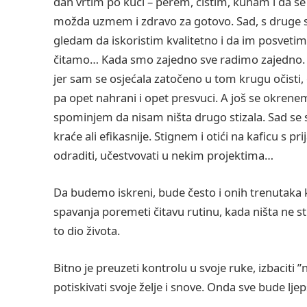
dan vrtim po kući – perem, čistim, kuham i da se 
možda uzmem i zdravo za gotovo. Sad, s druge s
gledam da iskoristim kvalitetno i da im posveti
čitamo… Kada smo zajedno sve radimo zajedno. Drug
jer sam se osjećala zatočeno u tom krugu očisti, o
pa opet nahrani i opet presvuci. A još se okrenem,
spominjem da nisam ništa drugo stizala. Sad se s
kraće ali efikasnije. Stignem i otići na kaficu s pr
odraditi, učestvovati u nekim projektima…
Da budemo iskreni, bude često i onih trenutaka 
spavanja poremeti čitavu rutinu, kada ništa ne st
to dio života.
Bitno je preuzeti kontrolu u svoje ruke, izbaciti
potiskivati svoje želje i snove. Onda sve bude ljepš