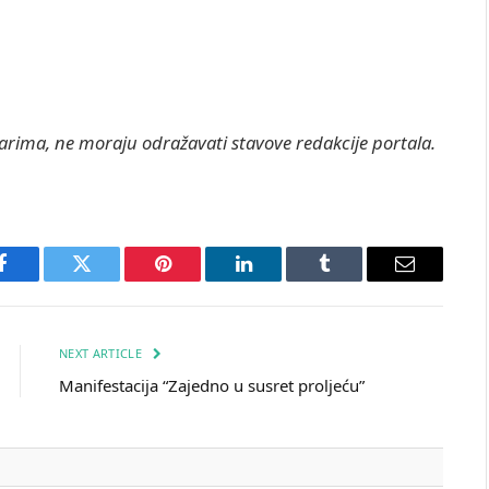
rima, ne moraju odražavati stavove redakcije portala.
Facebook
Twitter
Pinterest
LinkedIn
Tumblr
Email
NEXT ARTICLE
Manifestacija “Zajedno u susret proljeću”