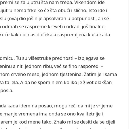
ripremi se za ujutru šta nam treba. Vikendom ide
utru nema frke ko će šta obući i slično. Isto ide i
u (ovaj dio još nije apsolviran u potpunosti, ali se
a odmah se raspreme kreveti i odradi još finalno
z kuće kako bi nas dočekala raspremljena kuća kada
edmicu. Tu su višestruke prednosti – izbjegava se
ninu a niti jednom ribu, već se fino rasporedi –
dnom crveno meso, jednom tjestenina. Zatim je i sama
a ta jela. A da ne spominjem koliko je život olakšan
 posla.
ada kada idem na posao, mogu reći da mi je vrijeme
 se manje vremena ima onda se ono kvalitetnije i
arem je kod mene tako. Znalo mi se desiti da se cijeli