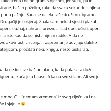
kako treba i ne poigram s djecom, jer su tu, pa ih
trane, baš ih poželim, tako da svaku sekundu s njima
m punu pažnju. Sada se daleko više družimo, igramo,
ačiji je i osjećaj. Znala sam nekad sjesti i plakati,
peri, skuhaj, nahrani, presvuci, sad opet očisti, operi,
 a isto kao da se ništa nije ni radilo. A da ne
ve aktivnosti čišćenja i raspremanje odvijaju daleko
ijateljicom, pročitati neku knjigu, nešto piskarati,
kada ne ide sve baš po planu, kada pola sata duže
ignemo, kuća je u haosu, frka na sve strane. Ali sve je
 ”ne mogu” ili ”nemam vremena” iz svog riječnika i ne
e i sjajnije