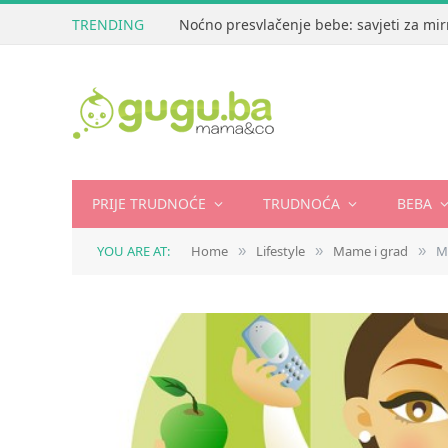
TRENDING
Noćno presvlačenje bebe: savjeti za mir
PRIJE TRUDNOĆE
TRUDNOĆA
BEBA
YOU ARE AT:
Home
Lifestyle
Mame i grad
M
»
»
»