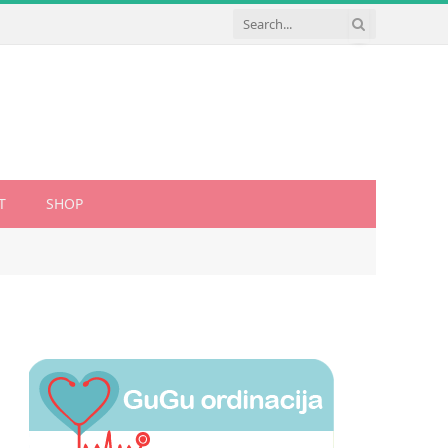
T
SHOP