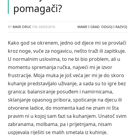
pomagači?
BY
MAIR ORUC
ON
24/03/2016
MAME I GRAD
,
ODGOJ I RAZVOJ
Kako god se okrenem, jedno od djece mi se provlači
kroz noge, vuče za nogavicu, nešto traži ili zapitkuje.
U normalnim uslovima, to ne bi bio problem, ali u
momentu spremanja ručka, najveći mi je izvor
frustracije. Moja muka je još veća jer mi je do skoro
kuhanje predstavljalo uživanje, a sada su to igre bez
granica: balansiranje posuđem i namirnicama,
sklanjanje opasnog pribora, spoticanje na djecu ili
otvorene ladice, do momenta kad ne znam ni šta
pravim ni u kojoj sam fazi sa kuhanjem. Unatoč svim
zabranama, molbama, pa i prijetnjama, nisam
uspjevala riješiti se malih smetala iz kuhinje.