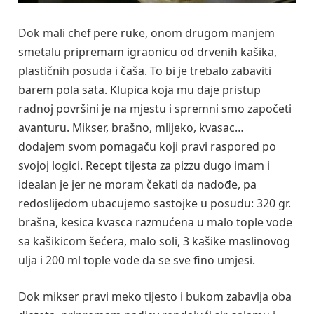
Dok mali chef pere ruke, onom drugom manjem
smetalu pripremam igraonicu od drvenih kašika,
plastičnih posuda i čaša. To bi je trebalo zabaviti
barem pola sata. Klupica koja mu daje pristup
radnoj površini je na mjestu i spremni smo započeti
avanturu. Mikser, brašno, mlijeko, kvasac…
dodajem svom pomagaču koji pravi raspored po
svojoj logici. Recept tijesta za pizzu dugo imam i
idealan je jer ne moram čekati da nadođe, pa
redoslijedom ubacujemo sastojke u posudu: 320 gr.
brašna, kesica kvasca razmućena u malo tople vode
sa kašikicom šećera, malo soli, 3 kašike maslinovog
ulja i 200 ml tople vode da se sve fino umjesi.
Dok mikser pravi meko tijesto i bukom zabavlja oba