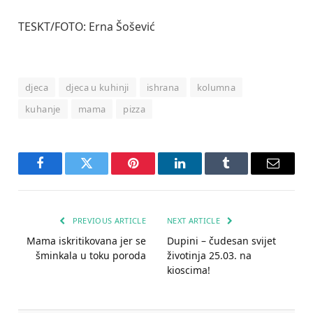
TESKT/FOTO: Erna Šošević
djeca
djeca u kuhinji
ishrana
kolumna
kuhanje
mama
pizza
Facebook
Twitter
Pinterest
LinkedIn
Tumblr
Email
PREVIOUS ARTICLE
NEXT ARTICLE
Mama iskritikovana jer se
Dupini – čudesan svijet
šminkala u toku poroda
životinja 25.03. na
kioscima!