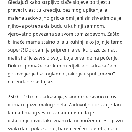
Gledajući kako strpljivo slaže slojeve po tijestu
praveći vlastitu kreaciju, bez mog uplitanja, a
malena zadovoljno gricka omiljeni sir, shvatim da je
njihova potreba da budu u kuhinji samnom,
vjerovatno povezana sa svom tom zabavom. Zašto
bi inače mama stalno bila u kuhinji ako joj nije tamo
super?! Dok sam ja pripremila veliku pizzu za nas,
mali shef je završio svoju koja prva ide na pečenje.
Dok mi pomaže da skupim zdjelice pita kada će biti
gotovo jer je baš ogladnio, iako je usput „mezio“
narendane sastojke.
250˚C i 10 minuta kasnije, stanom se raširio miris
domaće pizze malog shefa. Zadovoljno pruža jedan
komad maloj sestri uz napomenu da je
ostalo njegovo. Iako znam da ne možemo jesti pizzu
svaki dan, pokušat ću, barem većem djetetu, naći