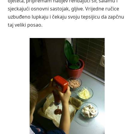
djeteta, pripremam nadjev rendajući sir, salamu i
sjeckajući osnovni sastojak, gljive. Vrijedne ručice
uzbuđeno lupkaju i čekaju svoju tepsijicu da zapčnu
taj veliki posao.