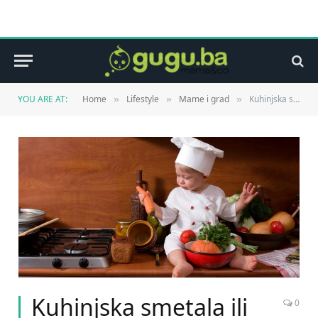
YOU ARE AT:
Home
Lifestyle
Mame i grad
Kuhinjska smetala ili pomagači?
»
»
»
Kuhinjska smetala ili
0