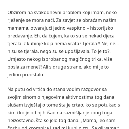
Obzirom na svakodnevni problem koji imam, neko
rješenje se mora naći. Za savjet se obraćam našim
mamama, otvarajući jedno vaspitno – historijsko
predavanje. Eh, da čujem, kako su se nekad djeca
tjerala iz kuhinje koja nema vrata? Tjerala?! Ne, ne…
nisu se tjerala, nego su se upošljavala. To je to?!
Umjesto nekog isprobanog magičnog trika, više
posla za mene?! Ali s druge strane, ako mi je to
jedino preostalo…
Na putu od vrtića do stana vodim razgovor sa
svojim sinom o njegovima aktivnostima tog dana i
slušam izvještaj o tome šta je crtao, ko se potukao s
kim i ko je od njih išao na razmišljanje zbog toga i
neizostavno, šta se jelo tog dana. „Mama, jeo sam
čorbu od krompira i sad mi kupi pizzu. Sa gljivama.“