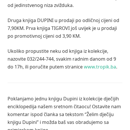
od jedinstvenog niza zvižduka.
Druga knjiga DUPINI u prodaji po odličnoj cijeni od
7,90KM. Prva knjiga TIGROVI još uvijek je u prodaji
po promotivnoj cijeni od 3,90 KM.
Ukoliko propustite neku od knjiga iz kolekcije,
nazovite 032/244-744, svakim radnim danom od 9
do 17h, ili poručite putem stranice
www.tropik.ba
.
Poklanjamo jednu knjigu Dupini iz kolekcije dječijih
enciklopedija našem sretnom čitaocu! Ostavite nam
komentar ispod članka sa tekstom “Želim dječiju
knjigu Dupini” i možda baš vas obradujemo sa
primjerkom knjige.