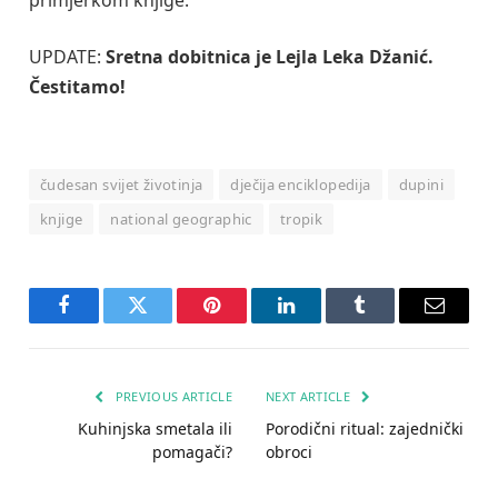
UPDATE:
Sretna dobitnica je Lejla Leka Džanić.
Čestitamo!
čudesan svijet životinja
dječija enciklopedija
dupini
knjige
national geographic
tropik
Facebook
Twitter
Pinterest
LinkedIn
Tumblr
Email
PREVIOUS ARTICLE
NEXT ARTICLE
Kuhinjska smetala ili
Porodični ritual: zajednički
pomagači?
obroci