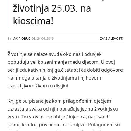
životinja 25.03. na
kioscima!
BY
MAIR ORUC
ON
24/03/2016
ZANIMLJIVOSTI
Životinje se nalaze svuda oko nas i oduvjek
pobuđuju veliko zanimanje među djecom. U ovoj
seriji edukativnih knjiga,čitataoci će dobiti odgovore
na mnoga pitanja o životinjama i njihovom
uzbudljivom životu u divljini.
Knjige su pisane jezikom prilagođenim dječjem
uzrastu,a svaka od njih obrađuje jednu životinjsku
vrstu. Tekstovi nude obilje činjenica, napisanih
jasno, kratko, privlačno i razumljivo. Prilagođeni su