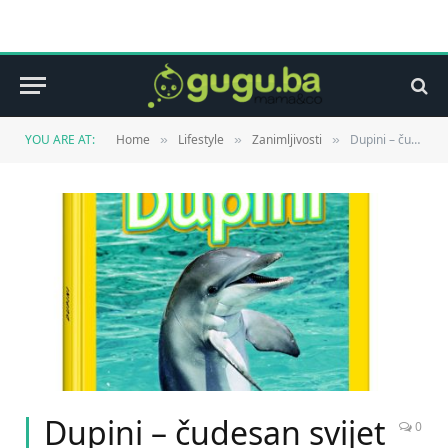
YOU ARE AT:
Home
Lifestyle
Zanimljivosti
Dupini – čudesan svijet životinja 25.03. na kioscima!
»
»
»
Dupini – čudesan svijet
0