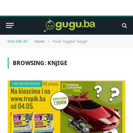
YOU ARE AT:
Home
Posts Tagged "knjige"
»
BROWSING:
KNJIGE
UNCATEGORIZED