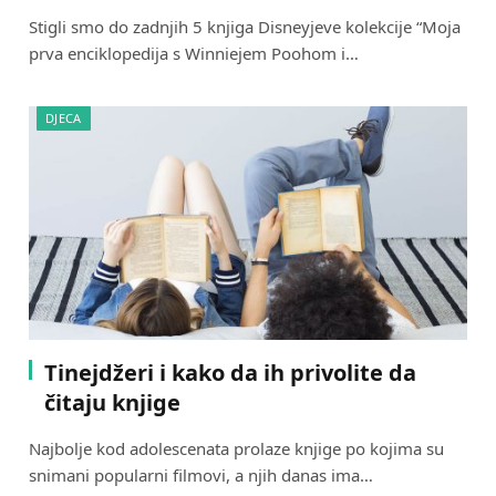
Stigli smo do zadnjih 5 knjiga Disneyjeve kolekcije “Moja
prva enciklopedija s Winniejem Poohom i…
DJECA
Tinejdžeri i kako da ih privolite da
čitaju knjige
Najbolje kod adolescenata prolaze knjige po kojima su
snimani popularni filmovi, a njih danas ima…