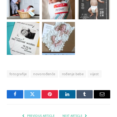
fotografije
novorođenče
rođenje bebe
vijest
Facebook
Twitter
Pinterest
LinkedIn
Tumblr
Email
PREVIOUS ARTICLE
NEXT ARTICLE