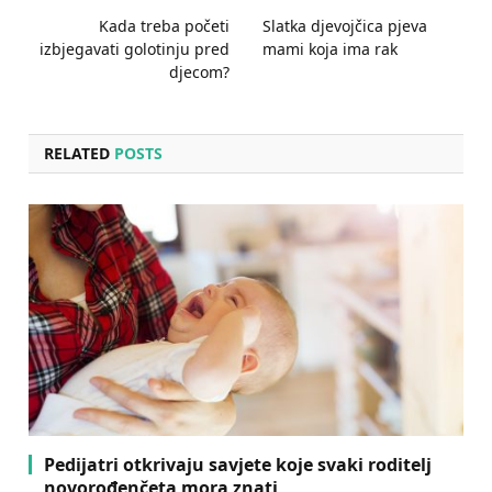
Kada treba početi
Slatka djevojčica pjeva
izbjegavati golotinju pred
mami koja ima rak
djecom?
RELATED
POSTS
Pedijatri otkrivaju savjete koje svaki roditelj
novorođenčeta mora znati