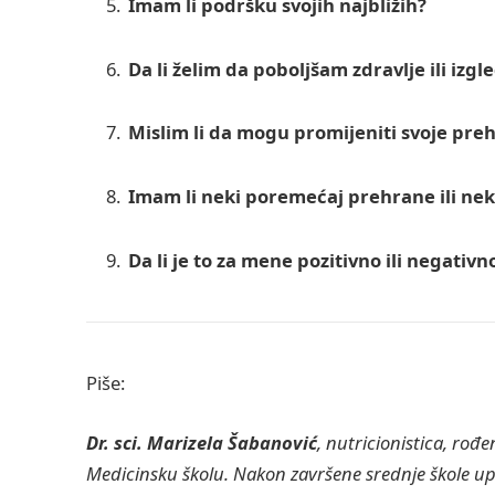
Imam li podršku svojih najbližih?
Da li želim da poboljšam zdravlje ili izgl
Mislim li da mogu promijeniti svoje pr
Imam li neki poremećaj prehrane ili nek
Da li je to za mene pozitivno ili negativn
Piše:
Dr. sci. Marizela Šabanović
, nutricionistica, rođe
Medicinsku školu. Nakon završene srednje škole up