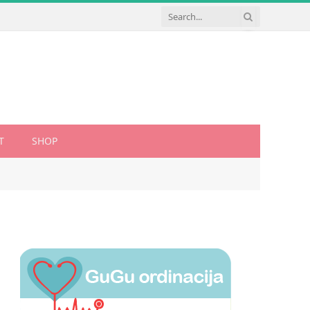
T
SHOP