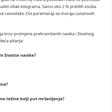
ubiti višak kilograma. Samo oko 2 % pretilih osoba
e ravnoteže. Ovi poremećaji se moraju ustanoviti
ja kroz promjene prehrambenih navika i životnog
deća pitanja:
m životne navike?
žina?
sne težine bolji put mršavljenja?