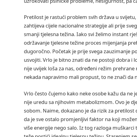
uzrokovati psihičke probleme, nesigurnost, pa čak
Pretilost je rastući problem svih država u svijetu
zahtijeva cijele nacionalne strategije ali prije sv
smanji tjelesna težina. Iako svi želimo instant rje
održavanje tjelesne težine proces mijenjanja preh
dugoročno. Početak je prije svega zauzimanje 
usvojiti. Vrlo je bitno znati da ne postoji dobra i
nije uvijek loša za nas, određeni režim prehrane 
nekada napravimo mali propust, to ne znači da
Vrlo često čujemo kako neke osobe kažu da ne j
nije uredu sa njihovim metabolizmom. Ovo je dje
sobom. Naime, dokazano je da rizik za pretilost dje
da je sve ostalo promjenljivi faktor na koji može
više energije nego salo. Iz tog razloga muškarci 
teže postići idealnu tjelesnu težinu. Starenjem 