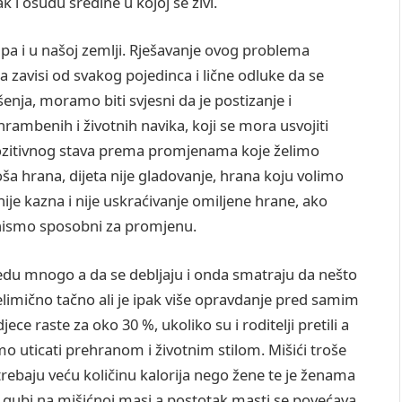
 i osudu sredine u kojoj se živi.
, pa i u našoj zemlji. Rješavanje ovog problema
ega zavisi od svakog pojedinca i lične odluke da se
šenja, moramo biti svjesni da je postizanje i
rambenih i životnih navika, koji se mora usvojiti
pozitivnog stava prema promjenama koje želimo
 loša hrana, dijeta nije gladovanje, hrana koju volimo
nije kazna i nije uskraćivanje omiljene hrane, ako
 nismo sposobni za promjenu.
edu mnogo a da se debljaju i onda smatraju da nešto
limično tačno ali je ipak više opravdanje pred samim
ce raste za oko 30 %, ukoliko su i roditelji pretili a
mo uticati prehranom i životnim stilom. Mišići troše
trebaju veću količinu kalorija nego žene te je ženama
se gubi na mišićnoj masi a postotak masti se povećava.