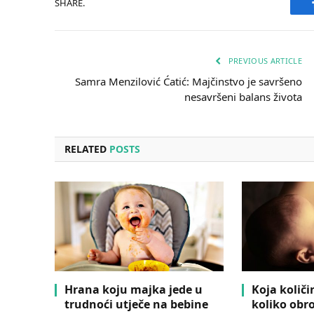
SHARE.
PREVIOUS ARTICLE
Samra Menzilović Ćatić: Majčinstvo je savršeno
nesavršeni balans života
RELATED
POSTS
Hrana koju majka jede u
Koja količi
trudnoći utječe na bebine
koliko obro