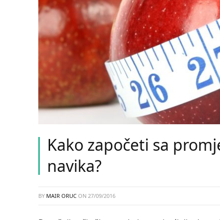
Kako započeti sa pro
navika?
BY
MAIR ORUC
ON
27/09/2016