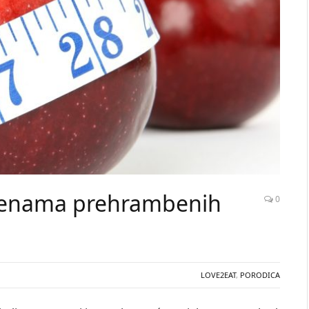
mjenama prehrambenih
0
LOVE2EAT
,
PORODICA