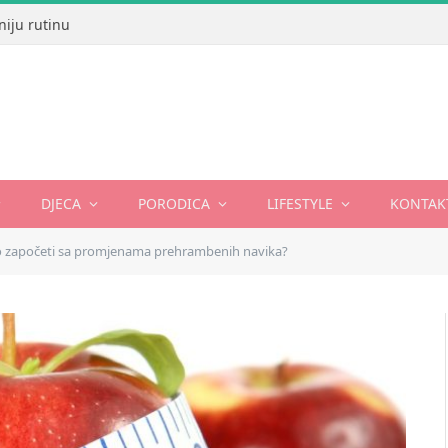
niju rutinu
DJECA
PORODICA
LIFESTYLE
KONTAK
 započeti sa promjenama prehrambenih navika?