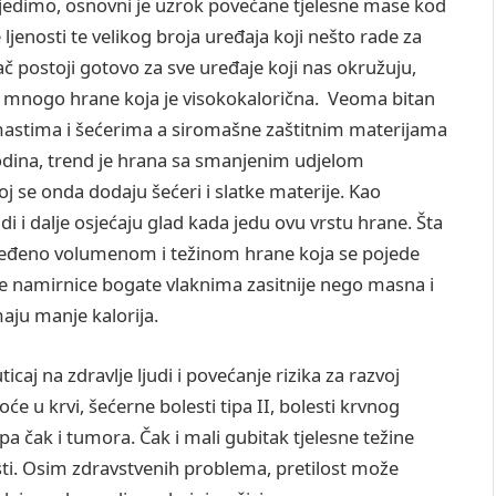
 sjedimo, osnovni je uzrok povećane tjelesne mase kod
e ljenosti te velikog broja uređaja koji nešto rade za
ač postoji gotovo za sve uređaje koji nas okružuju,
 mnogo hrane koja je visokokalorična. Veoma bitan
e mastima i šećerima a siromašne zaštitnim materijama
godina, trend je hrana sa smanjenim udjelom
 se onda dodaju šećeri i slatke materije. Kao
di i dalje osjećaju glad kada jedu ovu vrstu hrane. Šta
određeno volumenom i težinom hrane koja se pojede
čne namirnice bogate vlaknima zasitnije nego masna i
aju manje kalorija.
caj na zdravlje ljudi i povećanje rizika za razvoj
e u krvi, šećerne bolesti tipa II, bolesti krvnog
pa čak i tumora. Čak i mali gubitak tjelesne težine
esti. Osim zdravstvenih problema, pretilost može