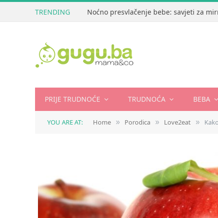
TRENDING
Noćno presvlačenje bebe: savjeti za mir
PRIJE TRUDNOĆE
TRUDNOĆA
BEBA
YOU ARE AT:
Home
Porodica
Love2eat
Kako
»
»
»