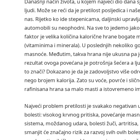
Današnji način života, u kojem najveći dio dana
ljudi. Može se reći da je pretilost posljedica i naš
nas. Rijetko ko ide stepenicama, daljinski upravlj
automobili su neophodni. Na sve to jedemo jako
faktor je velika količina kalorične hrane bogat
(vitaminima i minerala). U poslednjih nekoliko 
masnoće. Međutim, takva hrana nije ukusna pa joj
rezultat ovoga povećana je potrošnja šećera a lju
to znači? Dokazano je da je zadovoljstvo više 
nego brojem kalorija. Zato su voće, povrće i sli
rafinisana hrana sa malo masti a istovremeno im
Najveći problem pretilosti je svakako negativan uti
bolesti: visokog krvnog pritiska, povećanje masnoć
sistema, moždanog udara, bolesti žuči, artritisa, 
smanjit će značajno rizik za razvoj svih ovih bol