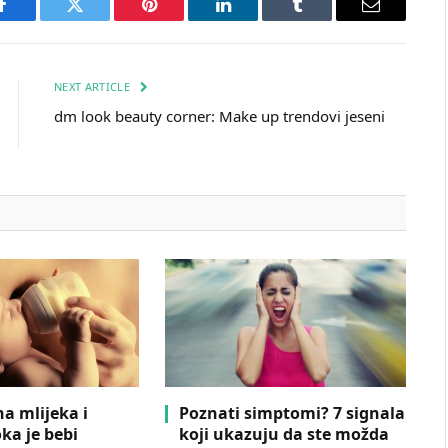
Facebook
Twitter
Pinterest
LinkedIn
Tumblr
Email
NEXT ARTICLE
dm look beauty corner: Make up trendovi jeseni
na mlijeka i
Poznati simptomi? 7 signala
ka je bebi
koji ukazuju da ste možda