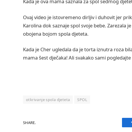
Kada je ova mama saznala za spol sedmog djeteta,
Ovaj video je istovremeno dirljiv i duhovit jer p
Karolina dok saznaje spol svoje bebe. Zarezala je tor
obojena bojom spola djeteta.
Kada je Cher ugledala da je torta iznutra roza bil
mama šest dječaka! Ali svakako sami pogledajte
otkrivanje spola djeteta
SPOL
SHARE.