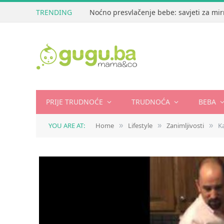
TRENDING
Noćno presvlačenje bebe: savjeti za mir
PRIJE TRUDNOĆE
TRUDNOĆA
BEBA
YOU ARE AT:
Home
Lifestyle
Zanimljivosti
K
»
»
»