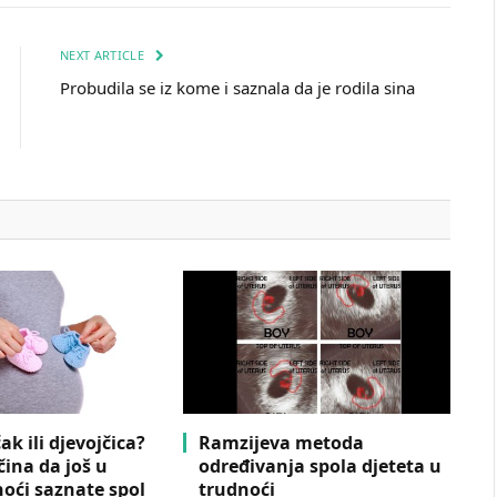
NEXT ARTICLE
Probudila se iz kome i saznala da je rodila sina
čak ili djevojčica?
Ramzijeva metoda
čina da još u
određivanja spola djeteta u
noći saznate spol
trudnoći