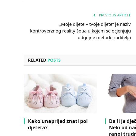
PREVIOUS ARTICLE
„Moje dijete – tvoje dijete“ je naziv
kontroverznog reality šoua u kojem se ocjenjuju
odgojne metode roditelja
RELATED
POSTS
Kako unaprijed znati pol
Da li je dje
djeteta?
Neki od na
ranoj trud