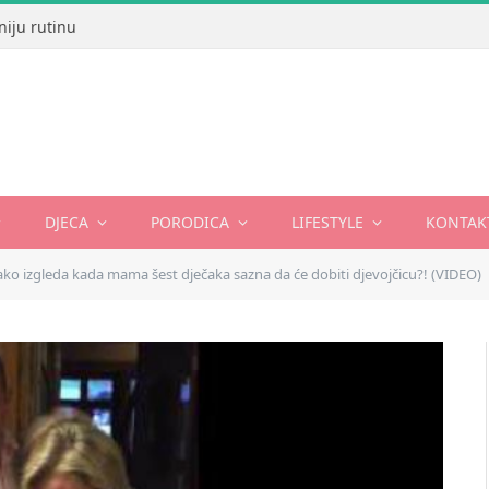
niju rutinu
DJECA
PORODICA
LIFESTYLE
KONTAK
ako izgleda kada mama šest dječaka sazna da će dobiti djevojčicu?! (VIDEO)