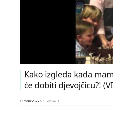
Kako izgleda kada mama
će dobiti djevojčicu?! (
BY
MAIR ORUC
ON
10/04/2015