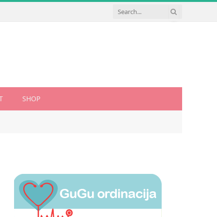
T
SHOP