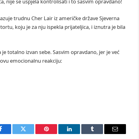
 nije se uspjela kontrolisati i to sasvim opravdano!
rikazuje trudnu Cher Lair iz američke države Sjeverna
tu, koju je za nju ispekla prijateljica, i iznutra je bila
a je totalno izvan sebe. Sasvim opravdano, jer je već
 ovu emocionalnu reakciju:
Facebook
Twitter
Pinterest
LinkedIn
Tumblr
Email