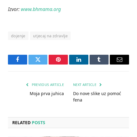
Izvor:
www.bhmama.org
dojenje
utjecaj na zdravlje
Facebook
Twitter
Pinterest
LinkedIn
Tumblr
Email
PREVIOUS ARTICLE
NEXT ARTICLE
Moja prva juhica
Do nove slike uz pomoć
fena
RELATED
POSTS