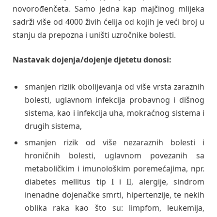
novorođenčeta. Samo jedna kap majčinog mlijeka
sadrži više od 4000 živih ćelija od kojih je veći broj u
stanju da prepozna i uništi uzročnike bolesti.
Nastavak dojenja/dojenje djetetu donosi:
smanjen riziik obolijevanja od više vrsta zaraznih
bolesti, uglavnom infekcija probavnog i dišnog
sistema, kao i infekcija uha, mokraćnog sistema i
drugih sistema,
smanjen rizik od više nezaraznih bolesti i
hroničnih bolesti, uglavnom povezanih sa
metaboličkim i imunološkim poremećajima, npr.
diabetes mellitus tip I i II, alergije, sindrom
inenadne dojenačke smrti, hipertenzije, te nekih
oblika raka kao što su: limpfom, leukemija,