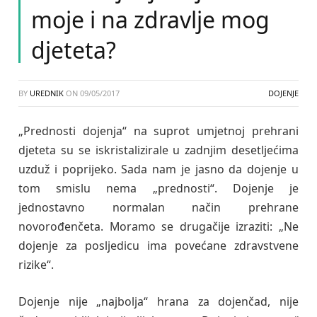
moje i na zdravlje mog
djeteta?
BY
UREDNIK
ON
09/05/2017
DOJENJE
„Prednosti dojenja“ na suprot umjetnoj prehrani
djeteta su se iskristalizirale u zadnjim desetljećima
uzduž i poprijeko. Sada nam je jasno da dojenje u
tom smislu nema „prednosti“. Dojenje je
jednostavno normalan način prehrane
novorođenčeta. Moramo se drugačije izraziti: „Ne
dojenje za posljedicu ima povećane zdravstvene
rizike“.
Dojenje nije „najbolja“ hrana za dojenčad, nije