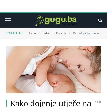
YOU ARE AT:
Home
Beba
Dojenje
Kako dojenje utječe na moje i na zdravlje mog djeteta?
»
»
»
Kako dojenje utječe na
0