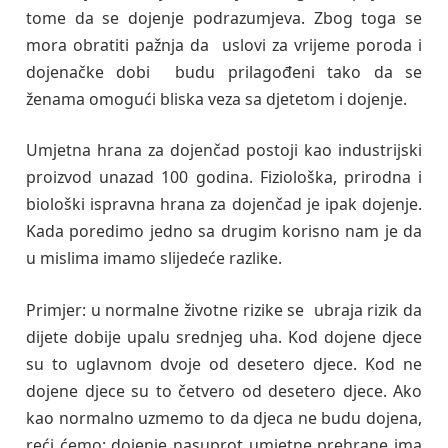
tome da se dojenje podrazumjeva. Zbog toga se
mora obratiti pažnja da uslovi za vrijeme poroda i
dojenačke dobi budu prilagođeni tako da se
ženama omogući bliska veza sa djetetom i dojenje.
Umjetna hrana za dojenčad postoji kao industrijski
proizvod unazad 100 godina. Fiziološka, prirodna i
biološki ispravna hrana za dojenčad je ipak dojenje.
Kada poredimo jedno sa drugim korisno nam je da
u mislima imamo slijedeće razlike.
Primjer: u normalne životne rizike se ubraja rizik da
dijete dobije upalu srednjeg uha. Kod dojene djece
su to uglavnom dvoje od desetero djece. Kod ne
dojene djece su to četvero od desetero djece. Ako
kao normalno uzmemo to da djeca ne budu dojena,
reći ćemo: dojenje nasuprot umjetne prehrane ima