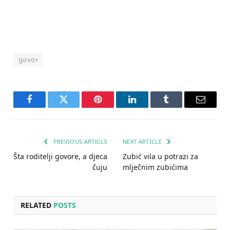
govor
Facebook
Twitter
Pinterest
LinkedIn
Tumblr
Email
PREVIOUS ARTICLE
NEXT ARTICLE
Šta roditelji govore, a djeca
Zubić vila u potrazi za
čuju
mlječnim zubićima
RELATED
POSTS