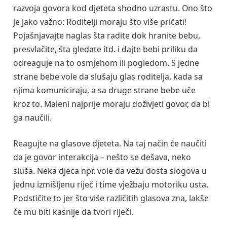
razvoja govora kod djeteta shodno uzrastu. Ono što
je jako važno: Roditelji moraju što više pričati!
Pojašnjavajte naglas šta radite dok hranite bebu,
presvlačite, šta gledate itd. i dajte bebi priliku da
odreaguje na to osmjehom ili pogledom. S jedne
strane bebe vole da slušaju glas roditelja, kada sa
njima komuniciraju, a sa druge strane bebe uče
kroz to. Maleni najprije moraju doživjeti govor, da bi
ga naučili.
Reagujte na glasove djeteta. Na taj način će naučiti
da je govor interakcija – nešto se dešava, neko
sluša. Neka djeca npr. vole da vežu dosta slogova u
jednu izmišljenu riječ i time vježbaju motoriku usta.
Podstičite to jer što više različitih glasova zna, lakše
će mu biti kasnije da tvori riječi.