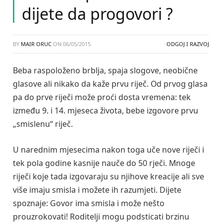
dijete da progovori ?
BY
MAIR ORUC
ON
06/05/2015
ODGOJ I RAZVOJ
Beba raspoloženo brblja, spaja slogove, neobične
glasove ali nikako da kaže prvu riječ. Od prvog glasa
pa do prve riječi može proći dosta vremena: tek
između 9. i 14. mjeseca života, bebe izgovore prvu
„smislenu“ riječ.
U narednim mjesecima nakon toga uče nove riječi i
tek pola godine kasnije nauče do 50 rječi. Mnoge
riječi koje tada izgovaraju su njihove kreacije ali sve
više imaju smisla i možete ih razumjeti. Dijete
spoznaje: Govor ima smisla i može nešto
prouzrokovati! Roditelji mogu podsticati brzinu