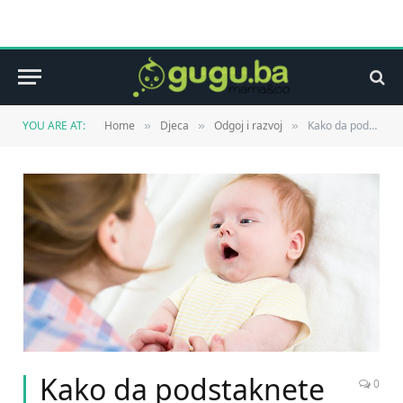
YOU ARE AT:
Home
Djeca
Odgoj i razvoj
Kako da podstaknete dijete da progovori ?
»
»
»
Kako da podstaknete
0