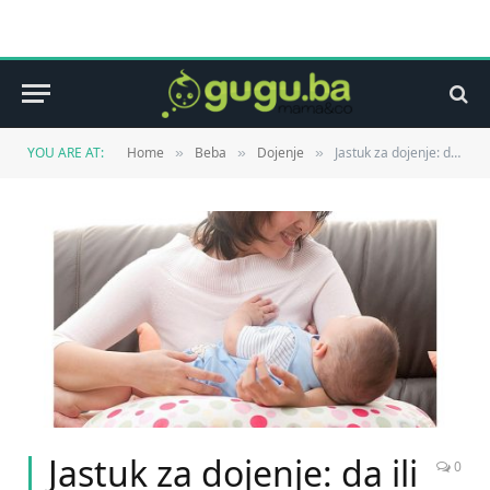
YOU ARE AT:
Home
Beba
Dojenje
Jastuk za dojenje: da ili ne?
»
»
»
Jastuk za dojenje: da ili
0