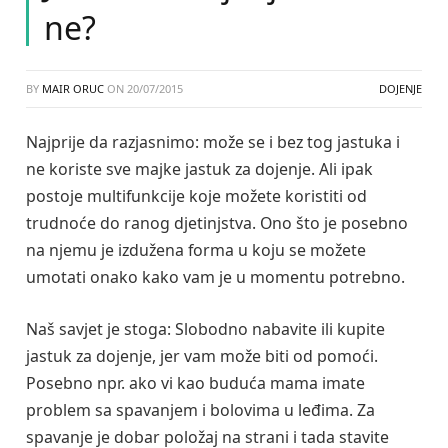
ne?
BY
MAIR ORUC
ON
20/07/2015
DOJENJE
Najprije da razjasnimo: može se i bez tog jastuka i
ne koriste sve majke jastuk za dojenje. Ali ipak
postoje multifunkcije koje možete koristiti od
trudnoće do ranog djetinjstva. Ono što je posebno
na njemu je izdužena forma u koju se možete
umotati onako kako vam je u momentu potrebno.
Naš savjet je stoga: Slobodno nabavite ili kupite
jastuk za dojenje, jer vam može biti od pomoći.
Posebno npr. ako vi kao buduća mama imate
problem sa spavanjem i bolovima u leđima. Za
spavanje je dobar položaj na strani i tada stavite