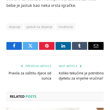
bebe je jastuk kao neka vrsta igračke.
dojenje
jastuk za dojenje
trudnoća
Facebook
Twitter
Pinterest
LinkedIn
Tumblr
Email
PREVIOUS ARTICLE
NEXT ARTICLE
Pravila za zaštitu djece od
Koliko tekućine je potrebno
sunca
djetetu za vrijeme vrućina?
RELATED
POSTS