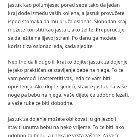
jastuk kao polumjesec pored sebe tako da jedan
kraj dođe između vaših koljena, a jastuk provučete
ispod stomaka da mu pruža oslonac. Slobodan kraj
možete koristiti kao jastuk, ako želite. Preporučuje
se da ležite na lijevoj strani. Po danu ga možete
koristiti za oslonac leđa, kada sjedite.
Nebitno da li dugo ili kratko dojite: jastuk za dojenje
je jako praktičan za stavljanje bebe na njega. To će
vam pomoći i rasteretiti vas, leđa će vam biti
opuštenija. Ako dojite sjedeći, stavite jastuk na vaše
noge pa bebu na njega. Vaše dijete će udobno ležati,
a vaše ruke će biti slobodne.
Jastuk za dojenje možete oblikovati u gnijezdo i
staviti unutra bebu na neko vrijeme. To će biti jako
udobno za bebu, a i neka je vrsta zaštite. Za veće