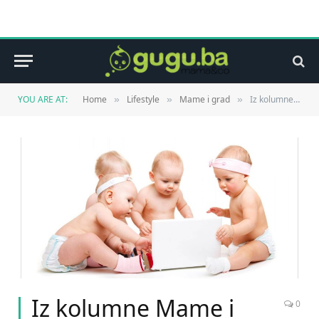
YOU ARE AT:
Home
Lifestyle
Mame i grad
Iz kolumne Mame i grad
»
»
»
Iz kolumne Mame i
0