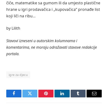
čiče, matematike sa gumom ili da umjesto plastične
hrane u igri prodavačica i „kupovačica“ pronađe list
koji liči na ribu…
by Lilith
Stavovi izneseni u autorskim kolumnama i
komentarima, ne moraju odražavati stavove redakcije
portala.
igre za djecu
Facebook
Twitter
Pinterest
LinkedIn
Tumblr
Email