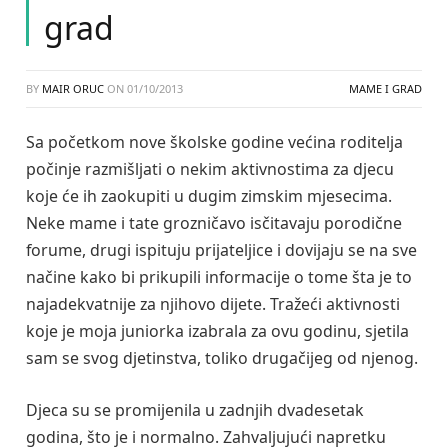
grad
BY
MAIR ORUC
ON
01/10/2013
MAME I GRAD
Sa početkom nove školske godine većina roditelja
počinje razmišljati o nekim aktivnostima za djecu
koje će ih zaokupiti u dugim zimskim mjesecima.
Neke mame i tate grozničavo isčitavaju porodične
forume, drugi ispituju prijateljice i dovijaju se na sve
načine kako bi prikupili informacije o tome šta je to
najadekvatnije za njihovo dijete. Tražeći aktivnosti
koje je moja juniorka izabrala za ovu godinu, sjetila
sam se svog djetinstva, toliko drugačijeg od njenog.
Djeca su se promijenila u zadnjih dvadesetak
godina, što je i normalno. Zahvaljujući napretku