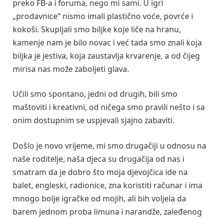
preko FB-a i foruma, nego mi sami. U igri
„prodavnice“ nismo imali plastično voće, povrće i
kokoši. Skupljali smo biljke koje liče na hranu,
kamenje nam je bilo novac i već tada smo znali koja
biljka je jestiva, koja zaustavlja krvarenje, a od čijeg
mirisa nas može zaboljeti glava.
Učili smo spontano, jedni od drugih, bili smo
maštoviti i kreativni, od ničega smo pravili nešto i sa
onim dostupnim se uspjevali sjajno zabaviti.
Došlo je novo vrijeme, mi smo drugačiji u odnosu na
naše roditelje, naša djeca su drugačija od nas i
smatram da je dobro što moja djevojčica ide na
balet, engleski, radionice, zna koristiti računar i ima
mnogo bolje igračke od mojih, ali bih voljela da
barem jednom proba limuna i narandže, zaleđenog