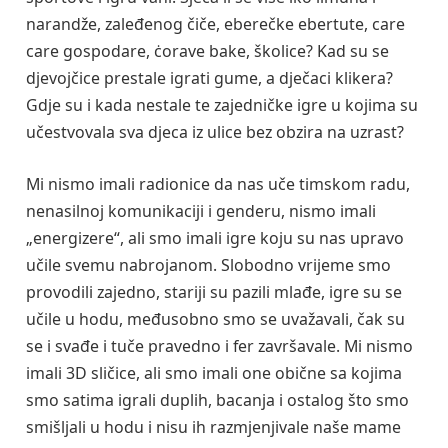
narandže, zaleđenog čiče, eberečke ebertute, care
care gospodare, ċorave bake, školice? Kad su se
djevojčice prestale igrati gume, a dječaci klikera?
Gdje su i kada nestale te zajedničke igre u kojima su
učestvovala sva djeca iz ulice bez obzira na uzrast?
Mi nismo imali radionice da nas uče timskom radu,
nenasilnoj komunikaciji i genderu, nismo imali
„energizere“, ali smo imali igre koju su nas upravo
učile svemu nabrojanom. Slobodno vrijeme smo
provodili zajedno, stariji su pazili mlađe, igre su se
učile u hodu, međusobno smo se uvažavali, čak su
se i svađe i tuče pravedno i fer završavale. Mi nismo
imali 3D sličice, ali smo imali one obične sa kojima
smo satima igrali duplih, bacanja i ostalog što smo
smišljali u hodu i nisu ih razmjenjivale naše mame