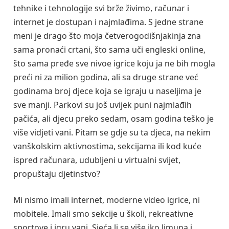
tehnike i tehnologije svi brže živimo, računar i
internet je dostupan i najmlađima. S jedne strane
meni je drago što moja četverogodišnjakinja zna
sama pronaći crtani, što sama uči engleski online,
što sama pređe sve nivoe igrice koju ja ne bih mogla
preći ni za milion godina, ali sa druge strane već
godinama broj djece koja se igraju u naseljima je
sve manji. Parkovi su još uvijek puni najmlađih
pačića, ali djecu preko sedam, osam godina teško je
više vidjeti vani. Pitam se gdje su ta djeca, na nekim
vanškolskim aktivnostima, sekcijama ili kod kuće
ispred računara, udubljeni u virtualni svijet,
propuštaju djetinstvo?
Mi nismo imali internet, moderne video igrice, ni
mobitele. Imali smo sekcije u školi, rekreativne
sportove i igru vani. Sjeća li se više iko limuna i