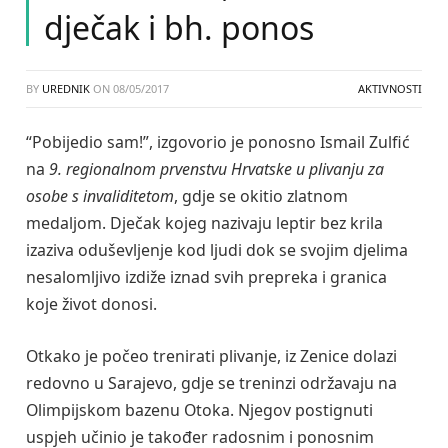
dječak i bh. ponos
BY
UREDNIK
ON
08/05/2017
AKTIVNOSTI
“Pobijedio sam!”, izgovorio je ponosno Ismail Zulfić
na
9. regionalnom prvenstvu Hrvatske u plivanju za
osobe s invaliditetom
, gdje se okitio zlatnom
medaljom. Dječak kojeg nazivaju leptir bez krila
izaziva oduševljenje kod ljudi dok se svojim djelima
nesalomljivo izdiže iznad svih prepreka i granica
koje život donosi.
Otkako je počeo trenirati plivanje, iz Zenice dolazi
redovno u Sarajevo, gdje se treninzi održavaju na
Olimpijskom bazenu Otoka. Njegov postignuti
uspjeh učinio je također radosnim i ponosnim