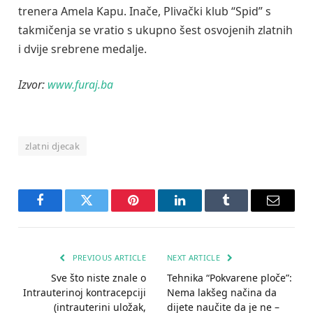
trenera Amela Kapu. Inače, Plivački klub “Spid” s
takmičenja se vratio s ukupno šest osvojenih zlatnih
i dvije srebrene medalje.
Izvor:
www.furaj.ba
zlatni djecak
Facebook
Twitter
Pinterest
LinkedIn
Tumblr
Email
PREVIOUS ARTICLE
NEXT ARTICLE
Sve što niste znale o
Tehnika “Pokvarene ploče”:
Intrauterinoj kontracepciji
Nema lakšeg načina da
(intrauterini uložak,
dijete naučite da je ne –