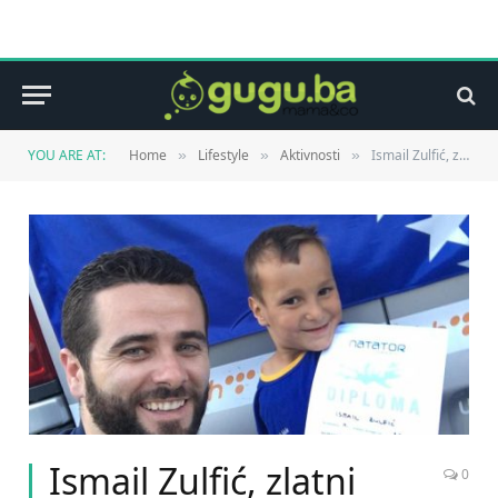
YOU ARE AT:
Home
Lifestyle
Aktivnosti
Ismail Zulfić, zlatni dječak i bh. ponos
»
»
»
Ismail Zulfić, zlatni
0