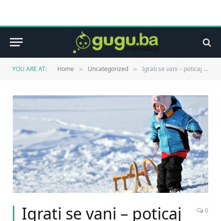
YOU ARE AT:
Home
Uncategorized
Igrati se vani – poticaj za čula
»
»
Igrati se vani – poticaj
0