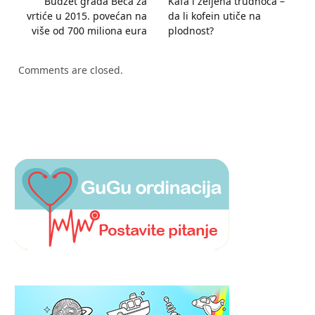
Budžet grada Beča za
Kafa i željena trudnoća –
vrtiće u 2015. povećan na
da li kofein utiče na
više od 700 miliona eura
plodnost?
Comments are closed.