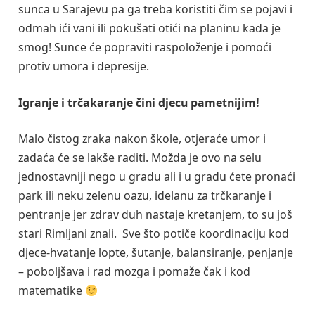
sunca u Sarajevu pa ga treba koristiti čim se pojavi i
odmah ići vani ili pokušati otići na planinu kada je
smog! Sunce će popraviti raspoloženje i pomoći
protiv umora i depresije.
Igranje i trčakaranje čini djecu pametnijim!
Malo čistog zraka nakon škole, otjeraće umor i
zadaća će se lakše raditi. Možda je ovo na selu
jednostavniji nego u gradu ali i u gradu ćete pronaći
park ili neku zelenu oazu, idelanu za trčkaranje i
pentranje jer zdrav duh nastaje kretanjem, to su još
stari Rimljani znali. Sve što potiče koordinaciju kod
djece-hvatanje lopte, šutanje, balansiranje, penjanje
– poboljšava i rad mozga i pomaže čak i kod
matematike