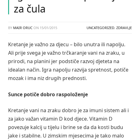
za čula
BY
MAIR ORUC
ON
15/01/2015
UNCATEGORIZED
,
ZDRAVLJE
Kretanje je važno za djecu – bilo unutra ili napolju.
Ali prije svega je važno trčkaranje vani na zraku, u
prirodi, na planini jer podstiče razvoj djeteta na
idealan način. Igra napolju razvija spretnost, potiče
mozak i ima niz drugih prednosti.
Sunce potiče dobro raspoloženje
Kretanje vani na zraku dobro je za imuni sistem ali i
za jako važan vitamin D kod djece. Vitamin D
povezuje kalcij u tijelu i brine se da da kosti budu
jake i stabilne. U zimskim mjesecima je tako malo