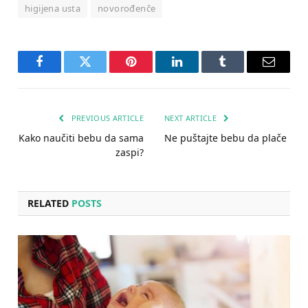
higijena usta
novorođenče
Facebook
Twitter
Pinterest
LinkedIn
Tumblr
Email
PREVIOUS ARTICLE
NEXT ARTICLE
Kako naučiti bebu da sama
Ne puštajte bebu da plače
zaspi?
RELATED
POSTS