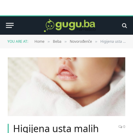
YOU ARE AT:
Home
Beba
Novorođenče
Higijena usta malih beba
»
»
»
Higijena usta malih
0