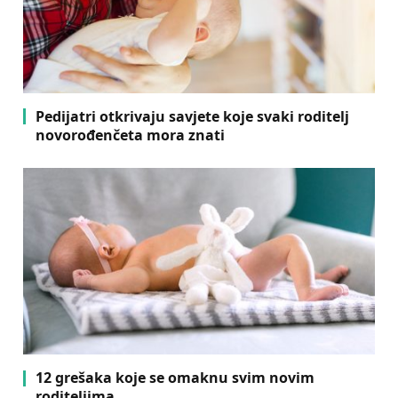
Pedijatri otkrivaju savjete koje svaki roditelj
novorođenčeta mora znati
12 grešaka koje se omaknu svim novim
roditeljima