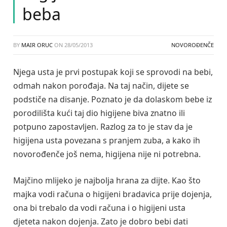
beba
BY
MAIR ORUC
ON
28/05/2013
NOVOROĐENČE
Njega usta je prvi postupak koji se sprovodi na bebi,
odmah nakon porođaja. Na taj način, dijete se
podstiče na disanje. Poznato je da dolaskom bebe iz
porodilišta kući taj dio higijene biva znatno ili
potpuno zapostavljen. Razlog za to je stav da je
higijena usta povezana s pranjem zuba, a kako ih
novorođenče još nema, higijena nije ni potrebna.
Majčino mlijeko je najbolja hrana za dijte. Kao što
majka vodi računa o higijeni bradavica prije dojenja,
ona bi trebalo da vodi računa i o higijeni usta
djeteta nakon dojenja. Zato je dobro bebi dati