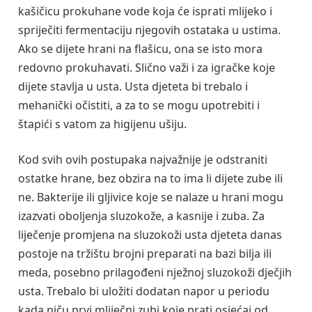
kašičicu prokuhane vode koja će isprati mlijeko i
spriječiti fermentaciju njegovih ostataka u ustima.
Ako se dijete hrani na flašicu, ona se isto mora
redovno prokuhavati. Slično važi i za igračke koje
dijete stavlja u usta. Usta djeteta bi trebalo i
mehanički očistiti, a za to se mogu upotrebiti i
štapići s vatom za higijenu ušiju.
Kod svih ovih postupaka najvažnije je odstraniti
ostatke hrane, bez obzira na to ima li dijete zube ili
ne. Bakterije ili gljivice koje se nalaze u hrani mogu
izazvati oboljenja sluzokože, a kasnije i zuba. Za
liječenje promjena na sluzokoži usta djeteta danas
postoje na tržištu brojni preparati na bazi bilja ili
meda, posebno prilagođeni nježnoj sluzokoži dječjih
usta. Trebalo bi uložiti dodatan napor u periodu
kada niču prvi mliječni zubi koje prati osjećaj od