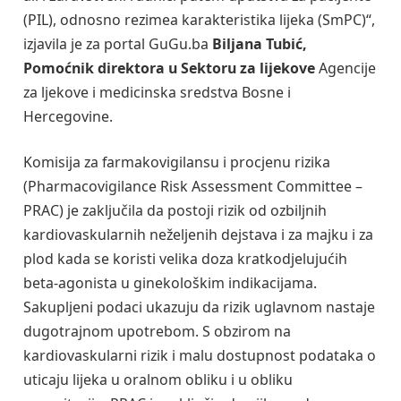
(PIL), odnosno rezimea karakteristika lijeka (SmPC)“,
izjavila je za portal GuGu.ba
Biljana Tubić,
Pomoćnik direktora u Sektoru za lijekove
Agencije
za ljekove i medicinska sredstva Bosne i
Hercegovine.
Komisija za farmakovigilansu i procjenu rizika
(Pharmacovigilance Risk Assessment Committee –
PRAC) je zaključila da postoji rizik od ozbiljnih
kardiovaskularnih neželjenih dejstava i za majku i za
plod kada se koristi velika doza kratkodjelujućih
beta-agonista u ginekološkim indikacijama.
Sakupljeni podaci ukazuju da rizik uglavnom nastaje
dugotrajnom upotrebom. S obzirom na
kardiovaskularni rizik i malu dostupnost podataka o
uticaju lijeka u oralnom obliku i u obliku