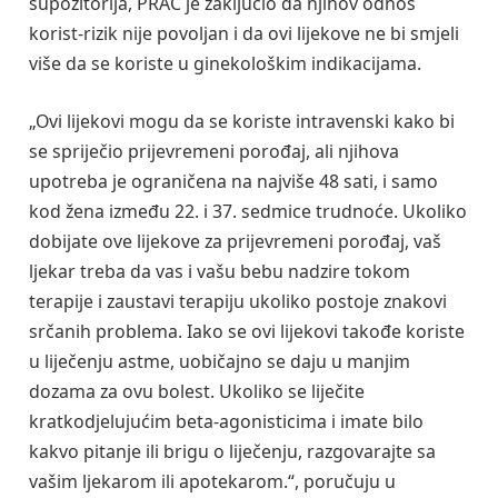
supozitorija, PRAC je zaključio da njihov odnos
korist-rizik nije povoljan i da ovi lijekove ne bi smjeli
više da se koriste u ginekološkim indikacijama.
„Ovi lijekovi mogu da se koriste intravenski kako bi
se spriječio prijevremeni porođaj, ali njihova
upotreba je ograničena na najviše 48 sati, i samo
kod žena između 22. i 37. sedmice trudnoće. Ukoliko
dobijate ove lijekove za prijevremeni porođaj, vaš
ljekar treba da vas i vašu bebu nadzire tokom
terapije i zaustavi terapiju ukoliko postoje znakovi
srčanih problema. Iako se ovi lijekovi takođe koriste
u liječenju astme, uobičajno se daju u manjim
dozama za ovu bolest. Ukoliko se liječite
kratkodjelujućim beta-agonisticima i imate bilo
kakvo pitanje ili brigu o liječenju, razgovarajte sa
vašim ljekarom ili apotekarom.“, poručuju u