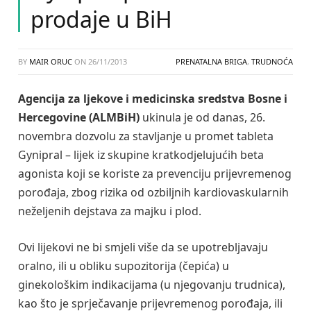
prodaje u BiH
BY
MAIR ORUC
ON
26/11/2013
PRENATALNA BRIGA
,
TRUDNOĆA
Agencija za ljekove i medicinska sredstva Bosne i
Hercegovine (ALMBiH)
ukinula je od danas, 26.
novembra dozvolu za stavljanje u promet tableta
Gynipral – lijek iz skupine kratkodjelujućih beta
agonista koji se koriste za prevenciju prijevremenog
porođaja, zbog rizika od ozbiljnih kardiovaskularnih
neželjenih dejstava za majku i plod.
Ovi lijekovi ne bi smjeli više da se upotrebljavaju
oralno, ili u obliku supozitorija (čepića) u
ginekološkim indikacijama (u njegovanju trudnica),
kao što je sprječavanje prijevremenog porođaja, ili