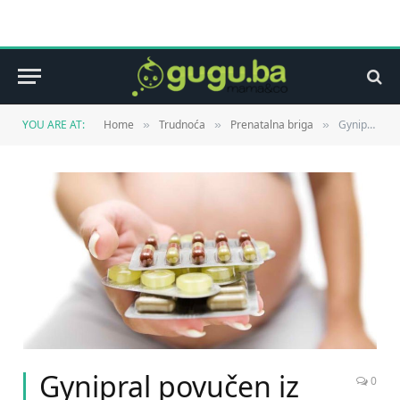
YOU ARE AT:
Home
Trudnoća
Prenatalna briga
Gynipral povučen iz prodaje u BiH
»
»
»
Gynipral povučen iz
0