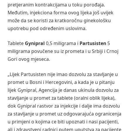
pretjeranim kontrakcijama u toku porođaja.
Međutim, injekciona forma ovog lijeka još uvijek
može da se koristi za kratkoročnu ginekološku
upotrebu pod određenim uslovima.
Tablete
Gynipral
0,5 miligrama i
Partusisten
5
miligrama povučene su iz prometa i u Srbiji i Crnoj
Gori ovog mjeseca.
„Lijek Partusisten nije imao dozvolu za stavljanje u
promet u Bosni i Hercegovini, a kada je u pitanju
lijek Gynipral, Agencija je danas ukinula dozvolu za
stavljanje u promet za tablete (oralni oblik lijeka),
dok Gynipral rastvor za injekcije i dalje ima dozvolu
za stavljanje u promet uz odgovarajuća ogranicenja
u primjeni o kojima ce biti upoznati i nasi pacijenti,
ali i zdravstveni radnici putem uputstva za pacijente