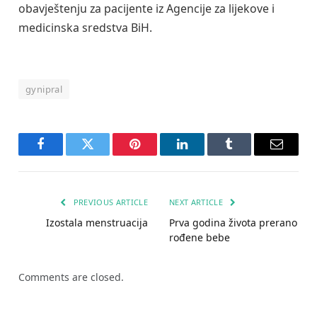
obavještenju za pacijente iz Agencije za lijekove i
medicinska sredstva BiH.
gynipral
Facebook
Twitter
Pinterest
LinkedIn
Tumblr
Email
PREVIOUS ARTICLE
NEXT ARTICLE
Izostala menstruacija
Prva godina života prerano
rođene bebe
Comments are closed.