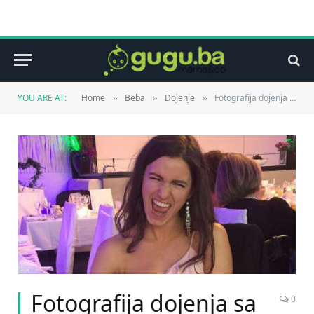
YOU ARE AT:
Home
Beba
Dojenje
Fotografija dojenja sa vjenčanja postala viralni hit
»
»
»
Fotografija dojenja sa
0