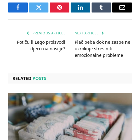
Facebook
Twitter
Pinterest
LinkedIn
Tumblr
Email
PREVIOUS ARTICLE
NEXT ARTICLE
Potiču li Lego proizvodi
Plač beba dok ne zaspe ne
djecu na nasilje?
uzrokuje stres niti
emocionalne probleme
RELATED
POSTS