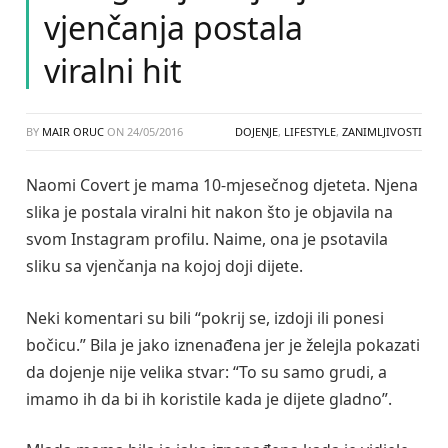
vjenčanja postala
viralni hit
BY
MAIR ORUC
ON
24/05/2016
DOJENJE
,
LIFESTYLE
,
ZANIMLJIVOSTI
Naomi Covert je mama 10-mjesečnog djeteta. Njena
slika je postala viralni hit nakon što je objavila na
svom Instagram profilu. Naime, ona je psotavila
sliku sa vjenčanja na kojoj doji dijete.
Neki komentari su bili “pokrij se, izdoji ili ponesi
bočicu.” Bila je jako iznenađena jer je želejla pokazati
da dojenje nije velika stvar: “To su samo grudi, a
imamo ih da bi ih koristile kada je dijete gladno”.