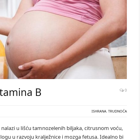
vitamina B
0
ISHRANA
,
TRUDNOĆA
se nalazi u lišću tamnozelenih biljaka, citrusnom voću,
logu u razvoju kralježnice i mozga fetusa. Idealno bi