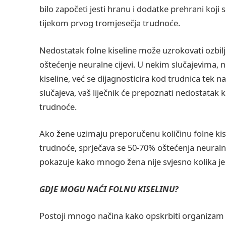
bilo započeti jesti hranu i dodatke prehrani koji 
tijekom prvog tromjesečja trudnoće.
Nedostatak folne kiseline može uzrokovati ozbilj
oštećenje neuralne cijevi. U nekim slučajevima,
kiseline, već se dijagnosticira kod trudnica tek 
slučajeva, vaš liječnik će prepoznati nedostata
trudnoće.
Ako žene uzimaju preporučenu količinu folne kise
trudnoće, sprječava se 50-70% oštećenja neuralne
pokazuje kako mnogo žena nije svjesno kolika je 
GDJE MOGU NAĆI FOLNU KISELINU?
Postoji mnogo načina kako opskrbiti organizam 