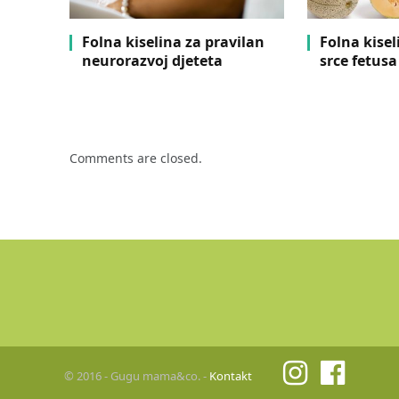
Folna kiselina za pravilan
Folna kise
neurorazvoj djeteta
srce fetusa
Comments are closed.
© 2016 - Gugu mama&co. -
Kontakt