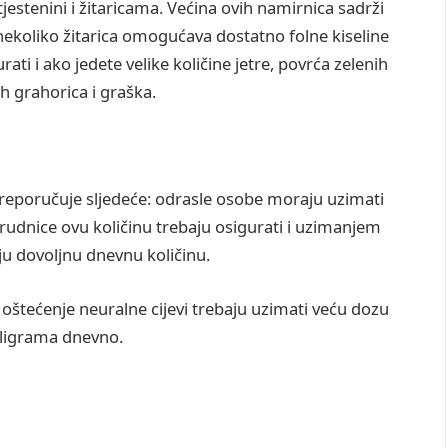
tjestenini i žitaricama. Većina ovih namirnica sadrži
ekoliko žitarica omogućava dostatno folne kiseline
rati i ako jedete velike količine jetre, povrća zelenih
ih grahorica i graška.
eporučuje sljedeće: odrasle osobe moraju uzimati
udnice ovu količinu trebaju osigurati i uzimanjem
ju dovoljnu dnevnu količinu.
 oštećenje neuralne cijevi trebaju uzimati veću dozu
miligrama dnevno.