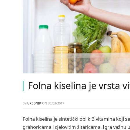
Folna kiselina je vrsta 
BY
UREDNIK
ON
30/03/2017
Folna kiselina je sintetički oblik B vitamina koji 
grahoricama i cjelovitim žitaricama. Igra važnu u