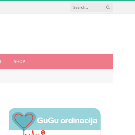
T
SHOP