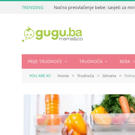
TRENDING
Noćno presvlačenje bebe: savjeti za mir
PRIJE TRUDNOĆE
TRUDNOĆA
BEBA
YOU ARE AT:
Home
Trudnoća
Ishrana
Folna 
»
»
»