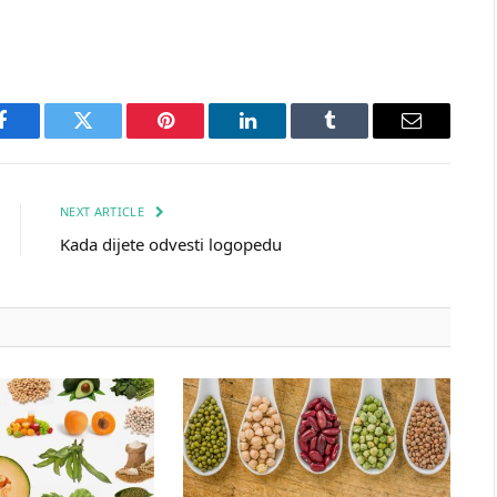
Facebook
Twitter
Pinterest
LinkedIn
Tumblr
Email
NEXT ARTICLE
Kada dijete odvesti logopedu