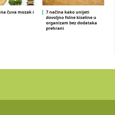
lina čuva mozak i
7 načina kako unijeti
dovoljno folne kiseline u
organizam bez dodataka
prehrani