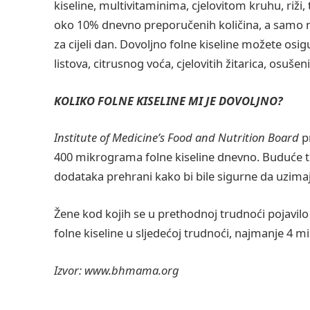
kiseline, multivitaminima, cjelovitom kruhu, riži, 
oko 10% dnevno preporučenih količina, a samo n
za cijeli dan. Dovoljno folne kiseline možete osigu
listova, citrusnog voća, cjelovitih žitarica, osušen
KOLIKO FOLNE KISELINE MI JE DOVOLJNO?
Institute of Medicine’s Food and Nutrition Board
pr
400 mikrograma folne kiseline dnevno. Buduće tr
dodataka prehrani kako bi bile sigurne da uzima
Žene kod kojih se u prethodnoj trudnoći pojavilo
folne kiseline u sljedećoj trudnoći, najmanje 4 
Izvor: www.bhmama.org