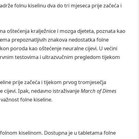
sadrže folnu kiselinu dva do tri mjeseca prije začeća i
na oštećenja kralježnice i mozga djeteta, poznata kao
 nema prepoznatljivih znakova nedostatka folne
nakon poroda kao oštećenje neuralne cijevi. U većini
k krvnim testovima i ultrazvučnim pregledom tijekom
line prije začeća i tijekom prvog tromjesečja
 cijevi. Ipak, nedavno istraživanje
March of Dimes
važnost folne kiseline.
folnom kiselinom. Dostupna je u tabletama folne