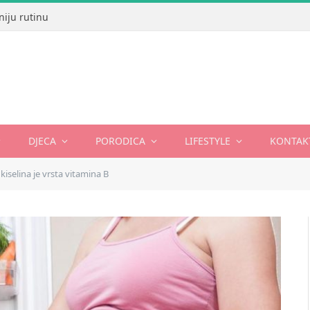
niju rutinu
DJECA
PORODICA
LIFESTYLE
KONTAK
kiselina je vrsta vitamina B