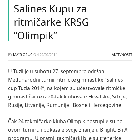
Salines Kupu za
ritmičarke KRSG
“Olimpik”
BY
MAIR ORUC
ON
29/09/2014
AKTIVNOSTI
U Tuzli je u subotu 27. septembra održan
Međunarodni turnir ritmičke gimnastike “Salines
cup Tuzla 2014”, na kojem su učestvovale ritmičke
gimnastičarke iz 20-tak klubova iz Hrvatske, Srbije,
Rusije, Litvanije, Rumunije i Bosne i Hercegovine.
Čak 24 takmičarke kluba Olimpik nastupile su na
ovom turniru i pokazale svoje znanje u B light, B i A
programu. U pratnji takmičarki bile su trenerice