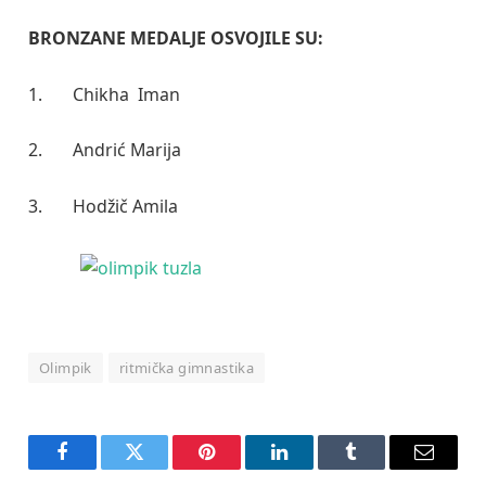
BRONZANE MEDALJE OSVOJILE SU:
1. Chikha Iman
2. Andrić Marija
3. Hodžič Amila
Olimpik
ritmička gimnastika
Facebook
Twitter
Pinterest
LinkedIn
Tumblr
Email