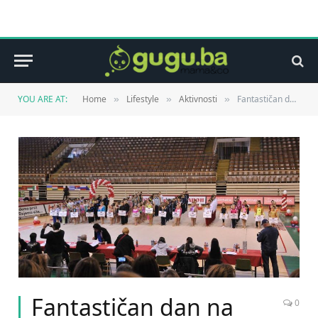
YOU ARE AT:
Home
Lifestyle
Aktivnosti
Fantastičan dan na Salines Kupu za ritmičarke KRSG “Olimpik”
»
»
»
Fantastičan dan na
0