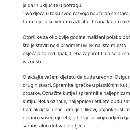
je da ih uključite u potragu.
“Sva djeca u toku svog razvoja nauče da se staraj
tome djeca su veoma različita i brzina kojom to sav
Otprilike sa oko dvije godine mališani polako poč
što je staviti neki predmet uvijek na isto mjesto
osjećaja za red. Ipak, treba zapamtiti da se djeca
važnosti.
Olakšajte vašem djetetu da bude uredno. Osigura
drugih stvari. Spremite igračke u plastičnim ku
otpatke. Označite kutije i spremnike naljepnicama 
kutiju. Neka oznake, naljepnice i etikete budu zan
tipa: akcijski junaci, omiljeni likovi, bojanke i sl
ormaru vašeg djeteta, gdje vješa svoju odjeću (ja
samostalno dohvatiti odjeću.