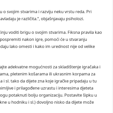
u o svojim stvarima i razviju neku vrstu reda. Pri
ladaju je različita.“, objašnjavaju psiholozi.
inju voditi brigu o svojim stvarima. Fiksna pravila kao
 i pospremiti nakon igre, pomoći će u stvaranju
 daju lako omesti i kako im urednost nije od velike
jte adekvatne mogućnosti za skladištenje igračaka i
tijama, pletenim košarama ili ukrasnim korpama za
i sl. tako da dijete zna koje igračke pripadaju u tu
imljive i prilagođene uzrastu i interesima djeteta
. mogu potaknuti bolju organizaciju. Postavite šipku u
kne u hodniku i sl.) dovoljno nisko da dijete može