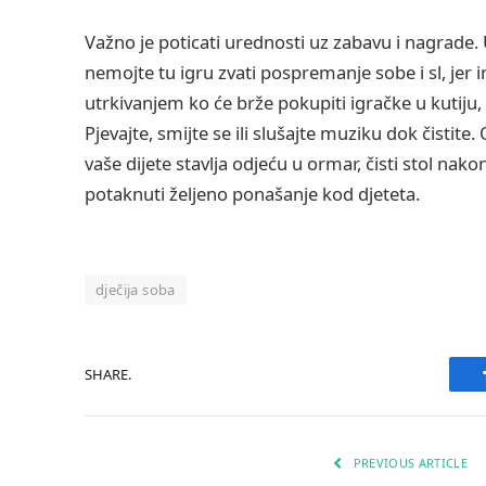
Važno je poticati urednosti uz zabavu i nagrade. U
nemojte tu igru zvati pospremanje sobe i sl, jer i
utrkivanjem ko će brže pokupiti igračke u kutiju, k
Pjevajte, smijte se ili slušajte muziku dok čistite
vaše dijete stavlja odjeću u ormar, čisti stol nak
potaknuti željeno ponašanje kod djeteta.
dječija soba
SHARE.
PREVIOUS ARTICLE