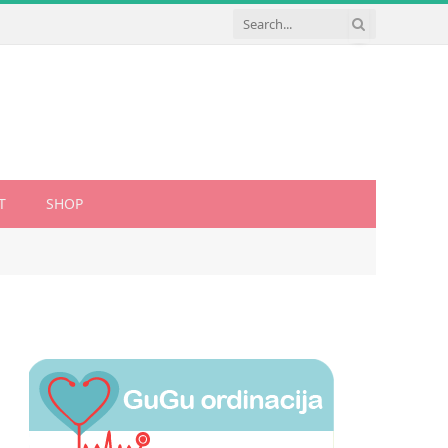
T
SHOP