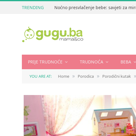
TRENDING
Noćno presvlačenje bebe: savjeti za mir
PRIJE TRUDNOĆE
TRUDNOĆA
BEBA
YOU ARE AT:
Home
Porodica
Porodični kutak
»
»