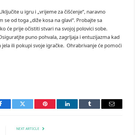
ključite u igru i „vrijeme za čišćenje“, naravno
m se od toga „diže kosa na glavi“. Probajte sa
o će prije očistiti stvari na svojoj polovici sobe.
. Osiguratjte puno pohvala, zagrljaja i entuzijazma kad
on jela ili pokupi svoje igračke. Ohrabrivanje će pomoći
Facebook
Twitter
Pinterest
LinkedIn
Tumblr
Email
NEXT ARTICLE