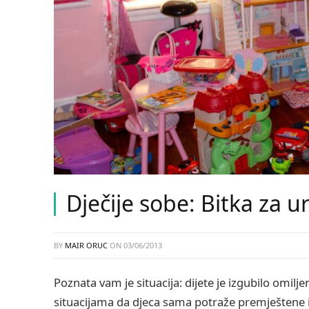
Dječije sobe: Bitka za 
BY
MAIR ORUC
ON
03/06/2013
Poznata vam je situacija: dijete je izgubilo omilj
situacijama da djeca sama potraže premještene i