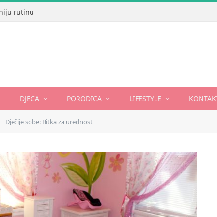
niju rutinu
DJECA
PORODICA
LIFESTYLE
KONTAK
Dječije sobe: Bitka za urednost
»