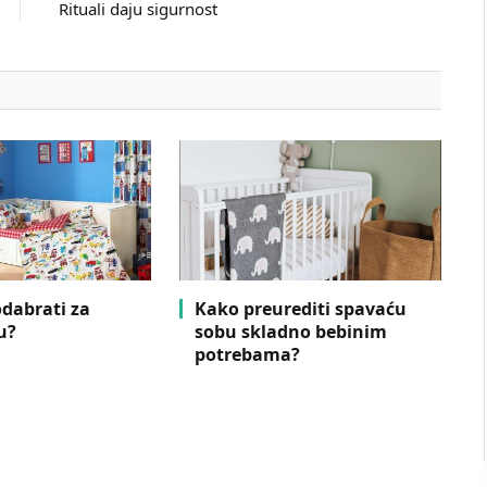
Rituali daju sigurnost
odabrati za
Kako preurediti spavaću
u?
sobu skladno bebinim
potrebama?