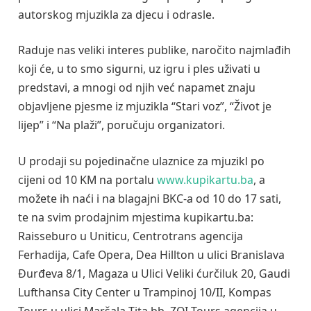
autorskog mjuzikla za djecu i odrasle.
Raduje nas veliki interes publike, naročito najmlađih
koji će, u to smo sigurni, uz igru i ples uživati u
predstavi, a mnogi od njih već napamet znaju
objavljene pjesme iz mjuzikla “Stari voz”, “Život je
lijep” i “Na plaži”, poručuju organizatori.
U prodaji su pojedinačne ulaznice za mjuzikl po
cijeni od 10 KM na portalu
www.kupikartu.ba
, a
možete ih naći i na blagajni BKC-a od 10 do 17 sati,
te na svim prodajnim mjestima kupikartu.ba:
Raisseburo u Uniticu, Centrotrans agencija
Ferhadija, Cafe Opera, Dea Hillton u ulici Branislava
Đurđeva 8/1, Magaza u Ulici Veliki ćurčiluk 20, Gaudi
Lufthansa City Center u Trampinoj 10/II, Kompas
Tours u ulici Maršala Tita bb, ZOI Tours agencija u