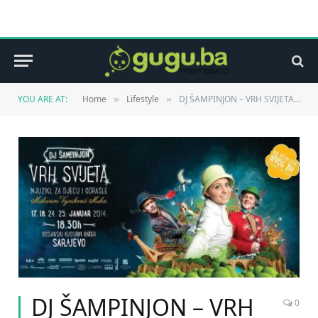
YOU ARE AT:
Home
Lifestyle
DJ ŠAMPINJON – VRH SVIJETA Prvi BH autorski mjuzikl za djecu i odrasle
»
»
DJ ŠAMPINJON – VRH
0