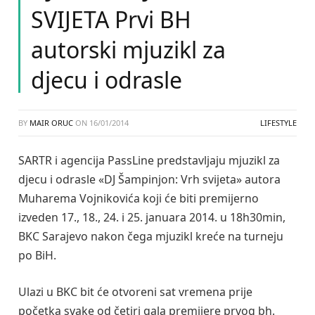
SVIJETA Prvi BH
autorski mjuzikl za
djecu i odrasle
BY
MAIR ORUC
ON
16/01/2014
LIFESTYLE
SARTR i agencija PassLine predstavljaju mjuzikl za
djecu i odrasle «DJ Šampinjon: Vrh svijeta» autora
Muharema Vojnikovića koji će biti premijerno
izveden 17., 18., 24. i 25. januara 2014. u 18h30min,
BKC Sarajevo nakon čega mjuzikl kreće na turneju
po BiH.
Ulazi u BKC bit će otvoreni sat vremena prije
početka svake od četiri gala premijere prvog bh.