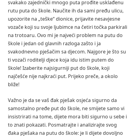
svakako zajednički mnogo puta prođite usklađenu
rutu puta do škole. Naučite ih da sami pređu ulicu,
upozorite na „teške“ dionice, prijavite nesavjesne
vozače koji su svoje ljubimce na četiri točka parkirali
na trotoaru. Ovo mi je najveći problem na putu do
škole i jedan od glavnih razloga zašto i ja
svakodnevno pješačim sa djecom. Najgore je što su
ti vozači roditelji djece koja idu istim putem do
škole! Izaberite najsigurniji put do škole, koji
najčešće nije najkraći put. Prijeko preče, a okolo
bliže!
Važno je da se vaš đak pješak osjeća sigurno da
samostalno pređe put do škole, ne smijete samo vi
insistrirati na tome, dijete mora biti sigurno u sebe i
to znati pokazati. Posmatrajte i analizirajte svog
đaka pješaka na putu do škole: je li dijete dovoljno