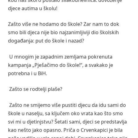
djece autima u školu!
Zašto više ne hodamo do škole? Zar nam to dok
smo bili djeca nije bio najzanimljiviji dio školskih
događanja: put do škole i nazad?
U mnogim je zapadnim zemljama pokrenuta
kampanja „Pješačimo do škole!“, a svakako je
potrebna i u BiH.
Zašto se rodtelji plaše?
Zašto ne smijemo više pustiti djecu da idu sami do
škole u naselju, sa ključem oko vrata kao što smo
svi mi u djetinjstvu? Šetati sami, djeci se predstavlja
kao nešto jako opasno. Priča o Crvenkapici je bila