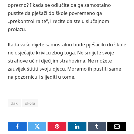
oprezno? I kada se odlučite da ga samostalno
pustite da pješači do škole povremeno ga
„prekontrolirajte“, i recite da ste u slučajnom
prolazu.
Kada vaše dijete samostalno bude pješačilo do škole
ne osjećajte krivicu zbog toga. Ne smijete svoje
strahove učini dječijim strahovima. Ne možete
zauvijek štititi svoju djecu. Moramo ih pustiti same
na pozornicu i slijediti u tome.
đak
škola
Facebook
Twitter
Pinterest
LinkedIn
Tumblr
Email