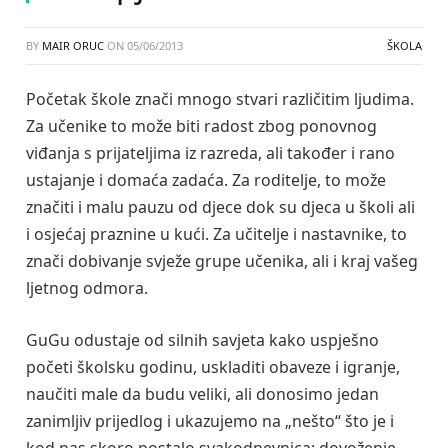
BY
MAIR ORUC
ON
05/06/2013
ŠKOLA
Početak škole znači mnogo stvari različitim ljudima.
Za učenike to može biti radost zbog ponovnog
viđanja s prijateljima iz razreda, ali također i rano
ustajanje i domaća zadaća. Za roditelje, to može
značiti i malu pauzu od djece dok su djeca u školi ali
i osjećaj praznine u kući. Za učitelje i nastavnike, to
znači dobivanje svježe grupe učenika, ali i kraj vašeg
ljetnog odmora.
GuGu odustaje od silnih savjeta kako uspješno
početi školsku godinu, uskladiti obaveze i igranje,
naučiti male da budu veliki, ali donosimo jedan
zanimljiv prijedlog i ukazujemo na „nešto“ što je i
kod nas skoro postalo svakodnevnica: dovoženje