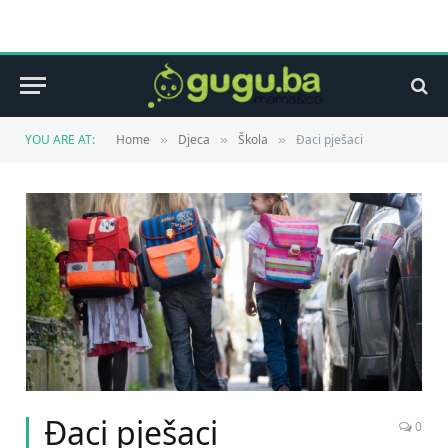
YOU ARE AT:
Home
Djeca
Škola
Đaci pješaci
»
»
»
Đaci pješaci
0