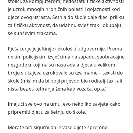
stolici, za kompjuterom, nedostatk fizičke aktivnosti
je uzrok mnogih hroničnih bolesti i gojaznosti kod
djece ovog uzrasta. Šetnja do škole daje djeci priliku
za fizičku aktivnost, da udahnu svjež zrak i okupaju
se sunčevim zrakama.
Pješačenje je jeftinije i ekološki odgovornije. Prema
nekim policijskim izvješćima na zapadu, saobraćajne
nezgode u kojima su nastradala djeca u velikom
broju slučajeva uzrokovale su tzv. mame – taxisti do
škole (mislim da bi bolji prijevod bio roditelj-taxi, ali
nista bez etiketiranja žena kao vozača, op.a.)
Imajući sve ovo na umu, evo nekoliko savjeta kako
pripremiti djecu za šetnju do škole.
Morate biti sigurni da je vaše dijete spremno –