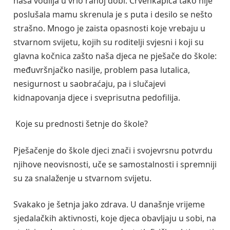
naša vodilja u vrlo ranoj dobi. Crvenkapica tako nije
poslušala mamu skrenula je s puta i desilo se nešto
strašno. Mnogo je zaista opasnosti koje vrebaju u
stvarnom svijetu, kojih su roditelji svjesni i koji su
glavna kočnica zašto naša djeca ne pješače do škole:
međuvršnjačko nasilje, problem pasa lutalica,
nesigurnost u saobraćaju, pa i slučajevi
kidnapovanja djece i sveprisutna pedofilija.
Koje su prednosti šetnje do škole?
Pješačenje do škole djeci znači i svojevrsnu potvrdu
njihove neovisnosti, uče se samostalnosti i spremniji
su za snalaženje u stvarnom svijetu.
Svakako je šetnja jako zdrava. U današnje vrijeme
sjedalačkih aktivnosti, koje djeca obavljaju u sobi, na