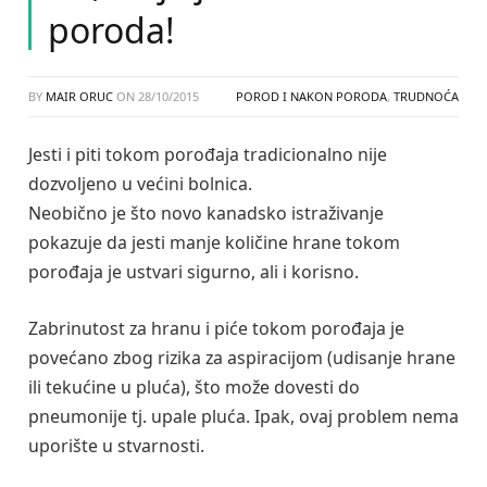
poroda!
BY
MAIR ORUC
ON
28/10/2015
POROD I NAKON PORODA
,
TRUDNOĆA
Jesti i piti tokom porođaja tradicionalno nije
dozvoljeno u većini bolnica.
Neobično je što novo kanadsko istraživanje
pokazuje da jesti manje količine hrane tokom
porođaja je ustvari sigurno, ali i korisno.
Zabrinutost za hranu i piće tokom porođaja je
povećano zbog rizika za aspiracijom (udisanje hrane
ili tekućine u pluća), što može dovesti do
pneumonije tj. upale pluća. Ipak, ovaj problem nema
uporište u stvarnosti.