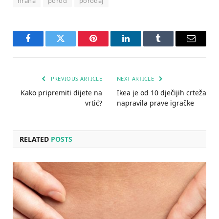
hrana
porod
porođaj
Facebook
Twitter
Pinterest
LinkedIn
Tumblr
Email
PREVIOUS ARTICLE
NEXT ARTICLE
Kako pripremiti dijete na
Ikea je od 10 dječijih crteža
vrtić?
napravila prave igračke
RELATED
POSTS