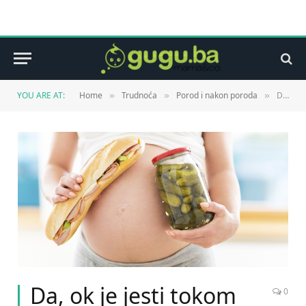
YOU ARE AT:
Home
Trudnoća
Porod i nakon poroda
Da, ok je jesti tokom poroda!
»
»
»
Da, ok je jesti tokom
0