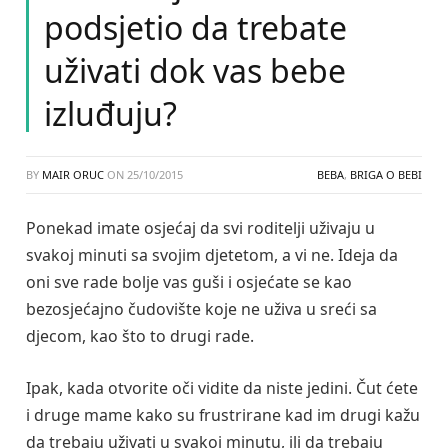
podsjetio da trebate
uživati dok vas bebe
izluđuju?
BY
MAIR ORUC
ON
25/10/2015
BEBA
,
BRIGA O BEBI
Ponekad imate osjećaj da svi roditelji uživaju u
svakoj minuti sa svojim djetetom, a vi ne. Ideja da
oni sve rade bolje vas guši i osjećate se kao
bezosjećajno čudovište koje ne uživa u sreći sa
djecom, kao što to drugi rade.
Ipak, kada otvorite oči vidite da niste jedini. Čut ćete
i druge mame kako su frustrirane kad im drugi kažu
da trebaju uživati u svakoj minutu, ili da trebaju