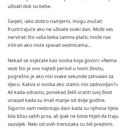
uživati dok su bebe.
Savjeti, iako dobro namjerni, mogu zvučati
frustrirajuće ako ne uživate svaki dan. Može vas
nervirati što vaša beba satima plače, može nas
iritirati ako niste spavali sedmicama…
Nekad se osjećate kao osoba koja govori: «Nema
veze što je ovo najteži period u tvom životu,
pogrešno je ako nisi svake sekunde zahvalan za
djecu. Kakva si osoba ako stalno nisi zadovoljan?»
Ali kada odrastu, ponekad želiš vratiti svoj život
unazad kada su imali manje od dvije godine.
Sigurno vam nedostaju dani kada su njihova tijela
bila blizu vaših prsa, ali ipak ne biste htjeli da traju
zauvijek. Neki od ovih trenutaka su bili predivni.