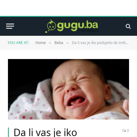
YOU ARE AT:
Home
Beba
Da li vas je iko podsjetio da trebate uživati dok vas bebe izluđuju?
»
»
Da li vas je iko
0