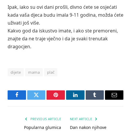
Ipak, iako su ovi dani prošli, divno ćete se osjećati
kada vaša djeca budu imala 9-11 godina, možda ćete
uživati još više.
Kakvo god da iskustvo imate, i ako ste premoreni,
znajte da ne traje vječno i da je svaki trenutak
dragocjen.
dijete
mama
plač
Facebook
Twitter
Pinterest
LinkedIn
Tumblr
Email
PREVIOUS ARTICLE
NEXT ARTICLE
Popularna glumica
Dan nakon njihove