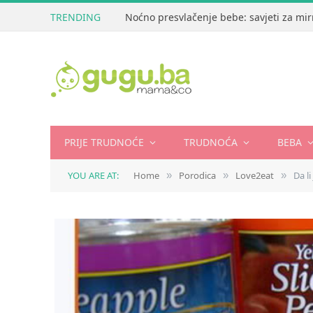
TRENDING
Noćno presvlačenje bebe: savjeti za mir
PRIJE TRUDNOĆE
TRUDNOĆA
BEBA
YOU ARE AT:
Home
Porodica
Love2eat
Da l
»
»
»