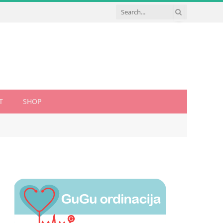
T
SHOP