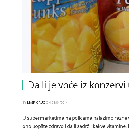
Da li je voće iz konzerv
BY
MAIR ORUC
ON
24/04/2014
U supermarketima na policama nalazimo razne vr
ono uopšte zdravo i da li sadrži ikakve vitamine. 