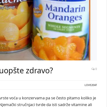
i uopšte zdravo?
0
LOVE2EAT
ste voća u konzervama pa se često pitamo koliko je
Njemački stručnjaci tvrde da isti sadrže vitamine ali