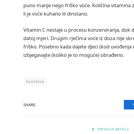
puno manje nego friško voće. Količina vitamina za
li je voće kuhano ili dinstano.
Vitamin C nestaje u procesu konzerviranja, dok dru
datoj mjeri. Drugim rječima voće iz doza nije skr
friško. Posebno kada dajete djeci (kod uvođenja č
izbjegavajte (koliko je to moguće) obrađeno.
konzerve
SHARE.
PREVIOUS ARTICLE