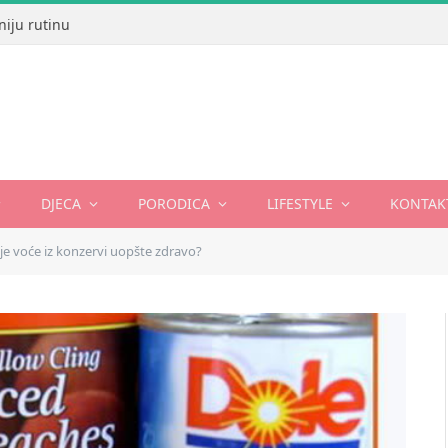
niju rutinu
DJECA
PORODICA
LIFESTYLE
KONTAK
i je voće iz konzervi uopšte zdravo?