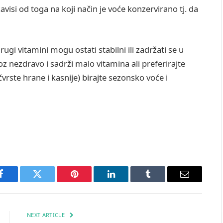
visi od toga na koji način je voće konzervirano tj. da
gi vitamini mogu ostati stabilni ili zadržati se u
oz nezdravo i sadrži malo vitamina ali preferirajte
vrste hrane i kasnije) birajte sezonsko voće i
Facebook
Twitter
Pinterest
LinkedIn
Tumblr
Email
NEXT ARTICLE