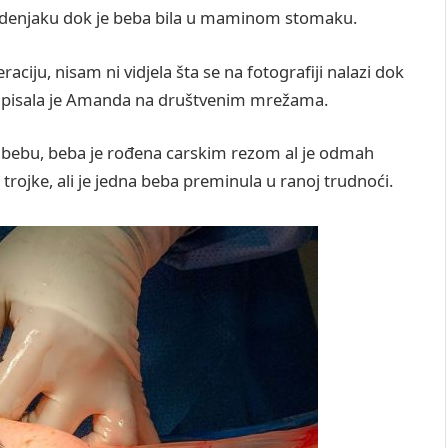
 vodenjaku dok je beba bila u maminom stomaku.
aciju, nisam ni vidjela šta se na fotografiji nalazi dok
, napisala je Amanda na društvenim mrežama.
u bebu, beba je rođena carskim rezom al je odmah
trojke, ali je jedna beba preminula u ranoj trudnoći.