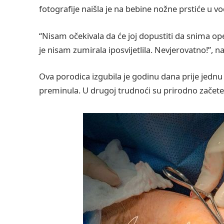
fotografije naišla je na bebine nožne prstiće u
“Nisam očekivala da će joj dopustiti da snima oper
je nisam zumirala iposvijetlila. Nevjerovatno!”
Ova porodica izgubila je godinu dana prije jedn
preminula. U drugoj trudnoći su prirodno začete 