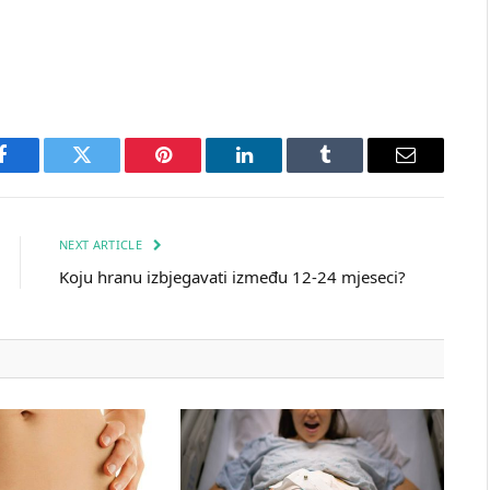
Facebook
Twitter
Pinterest
LinkedIn
Tumblr
Email
NEXT ARTICLE
Koju hranu izbjegavati između 12-24 mjeseci?