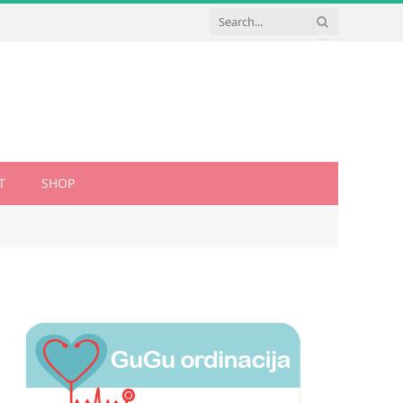
T
SHOP