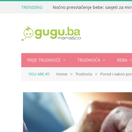
TRENDING
Noćno presvlačenje bebe: savjeti za mir
PRIJE TRUDNOĆE
TRUDNOĆA
BEBA
YOU ARE AT:
Home
Trudnoća
Porod i nakon po
»
»