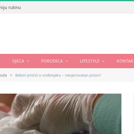
niju rutinu
DJECA
PORODICA
LIFESTYLE
KONTAK
roda
Bebini prstići u vodenjaku – nevjerovatan prizor!
»