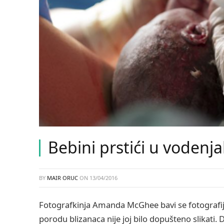
Bebini prstići u vodenja
BY
MAIR ORUC
ON
13/04/2016
Fotografkinja Amanda McGhee bavi se fotografij
porodu blizanaca nije joj bilo dopušteno slikati. D