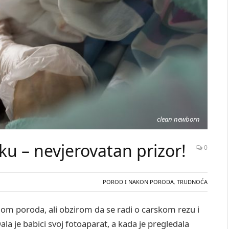
clean newborn
ku – nevjerovatan prizor!
0
POROD I NAKON PORODA
,
TRUDNOĆA
om poroda, ali obzirom da se radi o carskom rezu i
ala je babici svoj fotoaparat, a kada je pregledala