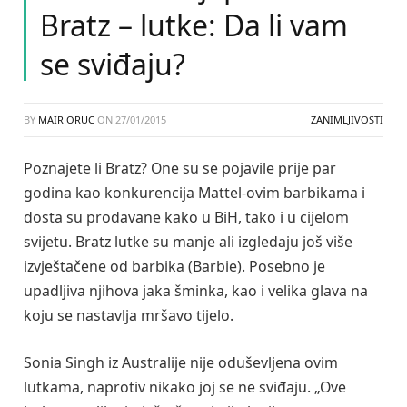
Bratz – lutke: Da li vam
se sviđaju?
BY
MAIR ORUC
ON
27/01/2015
ZANIMLJIVOSTI
Poznajete li Bratz? One su se pojavile prije par
godina kao konkurencija Mattel-ovim barbikama i
dosta su prodavane kako u BiH, tako i u cijelom
svijetu. Bratz lutke su manje ali izgledaju još više
izvještačene od barbika (Barbie). Posebno je
upadljiva njihova jaka šminka, kao i velika glava na
koju se nastavlja mršavo tijelo.
Sonia Singh iz Australije nije oduševljena ovim
lutkama, naprotiv nikako joj se ne sviđaju. „Ove