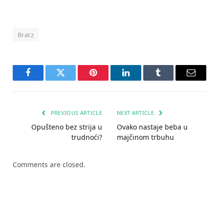
Bratz
Facebook
Twitter
Pinterest
LinkedIn
Tumblr
Email
PREVIOUS ARTICLE
NEXT ARTICLE
Opušteno bez strija u
Ovako nastaje beba u
trudnoći?
majčinom trbuhu
Comments are closed.