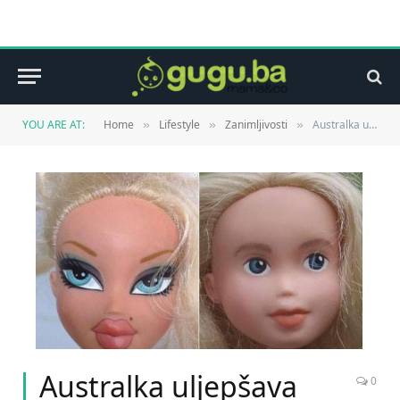
YOU ARE AT:
Home
Lifestyle
Zanimljivosti
Australka uljepšava Bratz – lutke: Da li vam se sviđaju?
»
»
»
Australka uljepšava
0