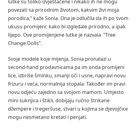
lutke su toliko izvještačene i nikako ih ne mogu
povezati sa prirodnim životom, kakvim živi moja
porodica,“ kaže Sonia. Ona je odlučila da ih po svom
ukusu promijeni: kako bi izgledale prirodno, a ipak
lijepo. Ove promijenjene lutke je nazvala “Tree
Change Dolls”.
Svoje modele koje mijenja, Sonia pronalazi u
second-hand prodavnicama pa im onda promijeni
lice, izbriše šminku, smanji oči i usne, napravi novu
frizuru i veća, normalnija stopala. Također im pravi
novu odjeću zajedno sa svojom mamom. Umjesto
mini suknjica i štikli, dobijaju ručno štrikane
džempere i tregeršuse, stvari u kojima se djevojčice
mogu nesmetano kretati i penjati.