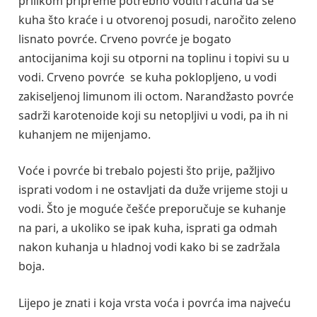
prilikom pripreme potrebno voditi računa da se
kuha što kraće i u otvorenoj posudi, naročito zeleno
lisnato povrće. Crveno povrće je bogato
antocijanima koji su otporni na toplinu i topivi su u
vodi. Crveno povrće se kuha poklopljeno, u vodi
zakiseljenoj limunom ili octom. Narandžasto povrće
sadrži karotenoide koji su netopljivi u vodi, pa ih ni
kuhanjem ne mijenjamo.
Voće i povrće bi trebalo pojesti što prije, pažljivo
isprati vodom i ne ostavljati da duže vrijeme stoji u
vodi. Što je moguće češće preporučuje se kuhanje
na pari, a ukoliko se ipak kuha, isprati ga odmah
nakon kuhanja u hladnoj vodi kako bi se zadržala
boja.
Lijepo je znati i koja vrsta voća i povrća ima najveću