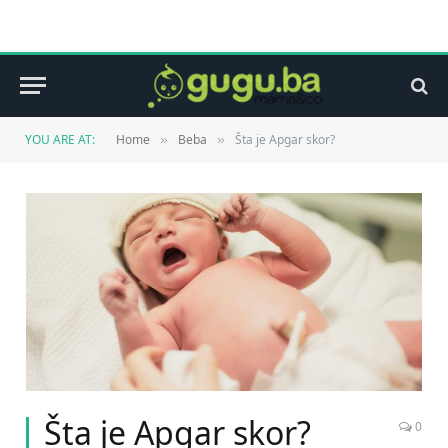
YOU ARE AT:
Home
Beba
Šta je Apgar skor?
»
»
Šta je Apgar skor?
0