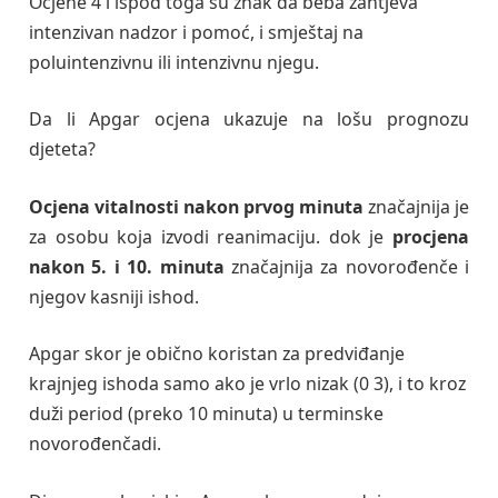
Ocjene 4 i ispod toga su znak da beba zahtjeva
intenzivan nadzor i pomoć, i smještaj na
poluintenzivnu ili intenzivnu njegu.
Da li Apgar ocjena ukazuje na lošu prognozu
djeteta?
Ocjena vitalnosti nakon prvog minuta
značajnija je
za osobu koja izvodi reanimaciju. dok je
procjena
nakon 5. i 10. minuta
značajnija za novorođenče i
njegov kasniji ishod.
Apgar skor je obično koristan za predviđanje
krajnjeg ishoda samo ako je vrlo nizak (0 3), i to kroz
duži period (preko 10 minuta) u terminske
novorođenčadi.