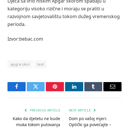
Djeca sa vrlo niskim Apgar skorom spadaju u
kategoriju visoko rizične i moraju se pratiti u
razvojnom savjetovalištu tokom dužeg vremenskog
perioda.
Izvor:bebac.com
apgra skor
test
Facebook
Twitter
Pinterest
LinkedIn
Tumblr
Email
PREVIOUS ARTICLE
NEXT ARTICLE
Kako da djetetu ne bude
Dom po vašoj mjeri:
muka tokom putovanja
Optički ga povećajte –