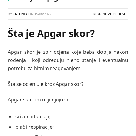
BY
UREDNIK
ON
15/08/2022
BEBA
,
NOVOROĐENČE
Šta je Apgar skor?
Apgar skor je zbir ocjena koje beba dobija nakon
rođenja i koji određuju njeno stanje i eventualnu
potrebu za hitnim reagovanjem.
Šta se ocjenjuje kroz Apgar skor?
Apgar skorom ocjenjuju se:
srčani otkucaji;
plač i respiracije;