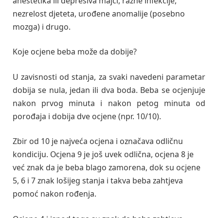
anestetika ili depresiva majci, razne infekcije,
nezrelost djeteta, urođene anomalije (posebno
mozga) i drugo.
Koje ocjene beba može da dobije?
U zavisnosti od stanja, za svaki navedeni parametar
dobija se nula, jedan ili dva boda. Beba se ocjenjuje
nakon prvog minuta i nakon petog minuta od
porođaja i dobija dve ocjene (npr. 10/10).
Zbir od 10 je najveća ocjena i označava odličnu
kondiciju. Ocjena 9 je još uvek odlična, ocjena 8 je
već znak da je beba blago zamorena, dok su ocjene
5, 6 i 7 znak lošijeg stanja i takva beba zahtjeva
pomoć nakon rođenja.