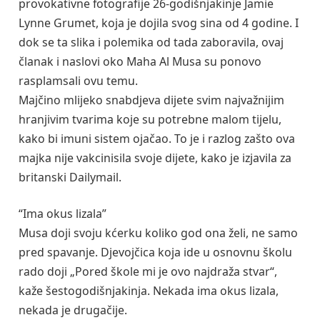
provokativne fotografije 26-godišnjakinje Jamie
Lynne Grumet, koja je dojila svog sina od 4 godine. I
dok se ta slika i polemika od tada zaboravila, ovaj
članak i naslovi oko Maha Al Musa su ponovo
rasplamsali ovu temu.
Majčino mlijeko snabdjeva dijete svim najvažnijim
hranjivim tvarima koje su potrebne malom tijelu,
kako bi imuni sistem ojačao. To je i razlog zašto ova
majka nije vakcinisila svoje dijete, kako je izjavila za
britanski Dailymail.
“Ima okus lizala”
Musa doji svoju kćerku koliko god ona želi, ne samo
pred spavanje. Djevojčica koja ide u osnovnu školu
rado doji „Pored škole mi je ovo najdraža stvar“,
kaže šestogodišnjakinja. Nekada ima okus lizala,
nekada je drugačije.