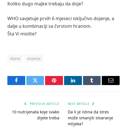
Koliko dugo majke trebaju da doje?
WHO savjetuje prvih 6 mjeseci isključivo dojenje, a
dalje u kombinaciji sa čvrstom hranom.
Šta Vi mislite?
dijete
dojenje
Facebook
Twitter
Pinterest
LinkedIn
Tumblr
Email
PREVIOUS ARTICLE
NEXT ARTICLE
10 nutrijenata koje svako
Da li je istina da stres
dijete treba
može smanjiti stvaranje
mlijeka?