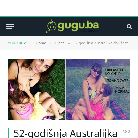
YOU ARE AT:
Home
Djeca
52-godišnja Australijka doji šestogodišnju kćerku
»
»
52-godišnja Australijka
0