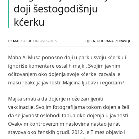
doji šestogodišnju
kćerku
BY
MAIR ORUC
ON
28/05/2015
DJECA
,
DOHRANA
,
ZDRAVLJE
Maha Al Musa ponosno doji u parku svoju kćerku i
ignoriše komentare ostalih majki. Svojim javnim
očitovanjem oko dojenja svoje kćerke izazvala je
masu reakcija javnosti: Majčina ljubav ili egoizam?
Majka smatra da dojenje može zamijeniti
vakcinacije. Svojim fotografijama tokom dojenja želi
da se javnost oslobodi tabua oko dojenja u javnosti.
Ovakvim kontroverznim naslovima nastao je rat
stavova oko ženskih grudi. 2012. je Times objavio i