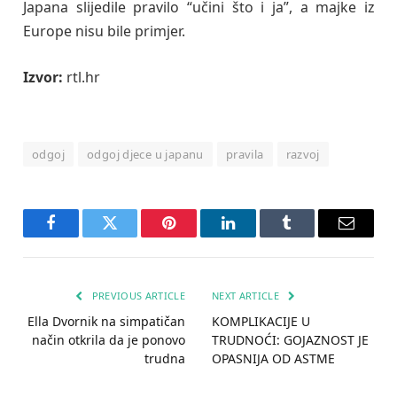
Japana slijedile pravilo “učini što i ja”, a majke iz
Europe nisu bile primjer.
Izvor:
rtl.hr
odgoj
odgoj djece u japanu
pravila
razvoj
Facebook
Twitter
Pinterest
LinkedIn
Tumblr
Email
PREVIOUS ARTICLE
NEXT ARTICLE
Ella Dvornik na simpatičan
KOMPLIKACIJE U
način otkrila da je ponovo
TRUDNOĆI: GOJAZNOST JE
trudna
OPASNIJA OD ASTME