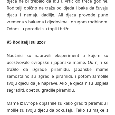
djeca ne bi trebalo da idu u vrtić do treće godine.
Roditelji obično ne traže od djeda i bake da čuvaju
djecu i nemaju dadilje. Ali djeca provode puno
vremena s bakama i djedovima i drugom rodbinom.
Odnosi u porodici su topli i brižni.
#5 Roditelji su uzor
Naučnici su napravili eksperiment u kojem su
učestvovale evropske i japanske mame. Od njih se
tražilo da izgrade piramidu. Japanske mame
samostalno su izgradile piramidu i potom zamolile
svoju djecu da je naprave. Ako je djeca nisu uspjela
sagraditi, opet su gradile piramidu.
Mame iz Evrope objasnile su kako graditi piramidu i
molile su svoju djecu da pokušaju. Tako su majke iz