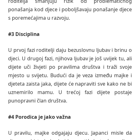
roditelja smanjuju rizik od problematičnog
ponašanja kod djece i poboljšavaju ponašanje djece
s poremećajima u razvoju.
#3 Disciplina
U prvoj fazi roditelji daju bezuslovnu ljubav i brinu o
djeci. U drugoj fazi, njihova ljubav je još uvijek tu, ali
dijete uči živjeti po pravilima društva i traži svoje
mjesto u svijetu. Budući da je veza između majke i
djeteta zaista jaka, dijete će napraviti sve kako ne bi
uznemirilo mamu. U trećoj fazi dijete postaje
punopravni član društva.
#4 Porodica je jako važna
U pravilu, majke odgajaju djecu. Japanci misle da