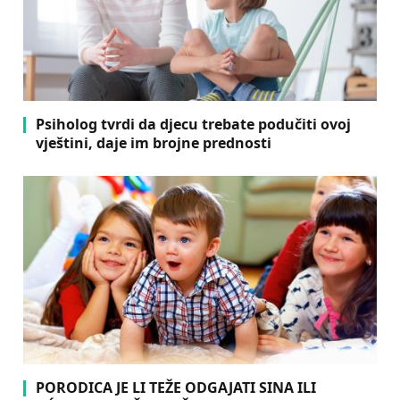
Psiholog tvrdi da djecu trebate podučiti ovoj
vještini, daje im brojne prednosti
PORODICA JE LI TEŽE ODGAJATI SINA ILI