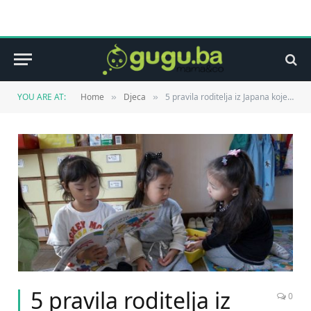
YOU ARE AT:
Home
Djeca
5 pravila roditelja iz Japana koje bismo svi željeli usvojiti
»
»
5 pravila roditelja iz
0