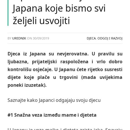
Japana koje bismo svi
željeli usvojiti
BY
UREDNIK
ON
30/09/2019
DJECA
,
ODGOJ I RAZVOJ
Djeca iz Japana su nevjerovatna. U pravilu su
ljubazna, prijateljski raspoložena i vrlo dobro
kontrolišu osjećaje. U Japanu ćete rijetko susresti
dijete koje plače u trgovini (mada uvijekima
poneki izuzetak).
Saznajte kako Japanci odgajaju svoju djecu
#1 Snažna veza između mame i djeteta
U Japanu je veza majke i djeteta zaista jaka. Spavaju