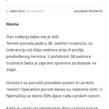
BY
MAIR ORUC
ON
26/06/2013
KALENDAR TRUDNOĆE
Mama
Dan rođenja bebe sve je bliži.
Termin poroda
pada
u 40. sedmici trudnoće, uz
toleranciju od dvije sedmice prije ili poslije
predviđenog termina. S početkom 38.sedmice
trudnoće beba je zapravo spremna za dolazak na
svijet.
Hoćete li se poroditi
prirodnim
putem ili carskim
rezom? Operativni porodi danas su relativno česti. U
Njemačkoj se skoro 30% djece rađa carskim rezom.
Kada je carski rez neophodan zbog razloga koji se