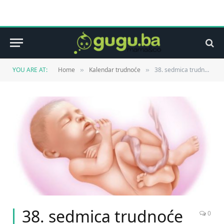
YOU ARE AT:
Home
Kalendar trudnoće
38. sedmica trudnoće
»
»
38. sedmica trudnoće
0