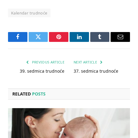
Kalendar trudnoće
Facebook
Twitter
Pinterest
LinkedIn
Tumblr
Email
PREVIOUS ARTICLE
NEXT ARTICLE
39. sedmica trudnoće
37. sedmica trudnoće
RELATED
POSTS