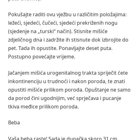
Pokušajte raditi ovu vježbu u različitim položajima:
ležeći, sjedeći, čučeći, sjedeći prekriženih nogu
(sjedenje na „turski“ način). Stisnite mišiće
zdjeličnog dna i zadržite ih stisnute dok izbrojite do
pet. Tada ih opustite. Ponavljajte deset puta.
Postupno povećajte vrijeme.
Jačanjem mišića urogenitalnog trakta spriječit ćete
inkontinenciju u trudnoći i nakon poroda, te znati
opustiti mišiće prilikom poroda. Opuštanje ne samo
da porod čini ugodnijim, već sprječava i pucanje
tkiva međice prilikom poroda.
Beba
Vaša beba raste! Sada je dugačka skoro 31 cm.