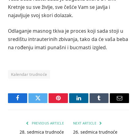
Kretnje su sve življe, sve češće Vam se javlja i
najavljuje svoj skori dolazak.
Odlaganje masnog tkiva je proces koji sada stoji u
središtu intrauterinih zbivanja, tako da će vaša beba
na rođenju imati punašni i bucmasti izgled.
Kalendar trudnoće
Facebook
Twitter
Pinterest
LinkedIn
Tumblr
Email
PREVIOUS ARTICLE
NEXT ARTICLE
28. sedmica trudnoće
26. sedmica trudnoće