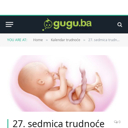
YOU ARE AT:
Home
Kalendar trudnoće
27. sedmica trudnoće
»
»
27. sedmica trudnoće
0