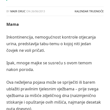
BY
MAIR ORUC
ON
26/06/2013
KALENDAR TRUDNOĆE
Mama
Inkontinencija, nemogućnost kontrole otjecanja
urina, predstavlja tabu-temu o kojoj niti jedan
čovjek ne voli pričati.
Ipak, mnoge majke se susreću s ovom temom
nakon poroda.
Ova neželjena pojava može se spriječiti ili barem
ublažiti pravilnim tjelesnim vježbama – prije svega
vježbama za mišiće zdjeličnog dna (naizmjenično
stiskanje i opuštanje ovih mišića, najmanje desetak
puta dnevno).