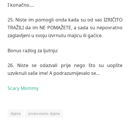
I konačno….
25. Niste im pomogli onda kada su od vas IZRIČITO
TRAŽILI da im NE POMAŽETE, a sada su nepovratno
zaglavljeni u svoju izvrnutu majicu ili gaćice.
Bonus razlog za ljutnju:
26. Niste se odazvali prije nego što su uopšte
uzviknuli vaše ime! A podrazumijevalo se…
Scary Mommy
dijete
iznervirano dijete