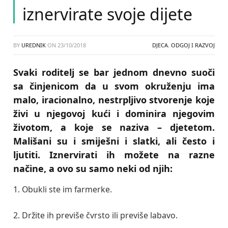
iznervirate svoje dijete
BY
UREDNIK
ON
23/10/2018
DJECA
,
ODGOJ I RAZVOJ
Svaki roditelj se bar jednom dnevno suoči
sa činjenicom da u svom okruženju ima
malo, iracionalno, nestrpljivo stvorenje koje
živi u njegovoj kući i dominira njegovim
životom, a koje se naziva – djetetom.
Mališani su i smiješni i slatki, ali često i
ljutiti. Iznervirati ih možete na razne
načine, a ovo su samo neki od njih:
1. Obukli ste im farmerke.
2. Držite ih previše čvrsto ili previše labavo.