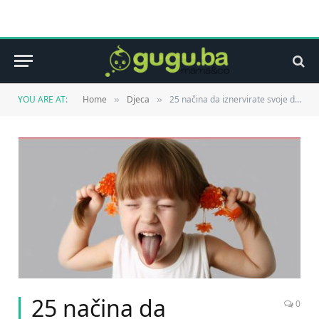
YOU ARE AT:
Home
Djeca
25 načina da iznervirate svoje dijete
»
»
25 načina da
0