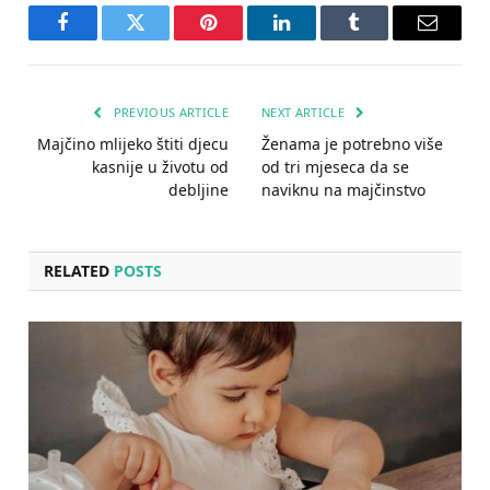
Facebook
Twitter
Pinterest
LinkedIn
Tumblr
Email
PREVIOUS ARTICLE
NEXT ARTICLE
Majčino mlijeko štiti djecu
Ženama je potrebno više
kasnije u životu od
od tri mjeseca da se
debljine
naviknu na majčinstvo
RELATED
POSTS