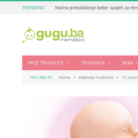
TRENDING
Noćno presvlačenje bebe: savjeti za mir
PRIJE TRUDNOĆE
TRUDNOĆA
BEBA
YOU ARE AT:
Home
Kalendar trudnoće
19. sedm
»
»