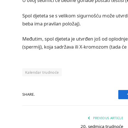
U ovoj sedmici će bebine gonade postati testisi (ko
Spol djeteta se s velikom sigurnošću može utvrd
beba ima pravilan položaj).
Međutim, spol djeteta je utvrđen još od oplodnje j
(spermij), koja sadržava ili X-kromozom (tada će 
Kalendar trudnoće
SHARE.
PREVIOUS ARTICLE
20. sedmica trudnoće