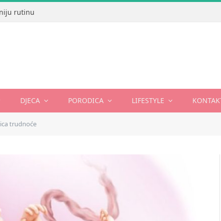
niju rutinu
DJECA
PORODICA
LIFESTYLE
KONTAK
ica trudnoće