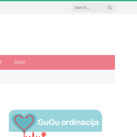
T
SHOP