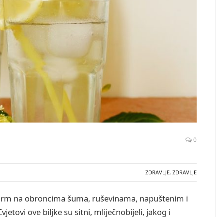
0
ZDRAVLJE
,
ZDRAVLJE
ao grm na obroncima šuma, ruševinama, napuštenim i
tovi ove biljke su sitni, mliječnobijeli, jakog i