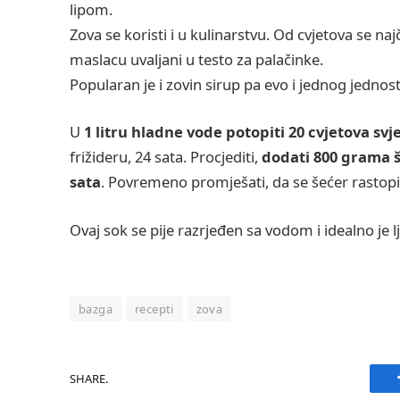
lipom.
Zova se koristi i u kulinarstvu. Od cvjetova se naj
maslacu uvaljani u testo za palačinke.
Popularan je i zovin sirup pa evo i jednog jednost
U
1 litru hladne vode potopiti 20 cvjetova svj
frižideru, 24 sata. Procjediti,
dodati 800 grama šeć
sata
. Povremeno promješati, da se šećer rastopi
Ovaj sok se pije razrjeđen sa vodom i idealno je l
bazga
recepti
zova
SHARE.