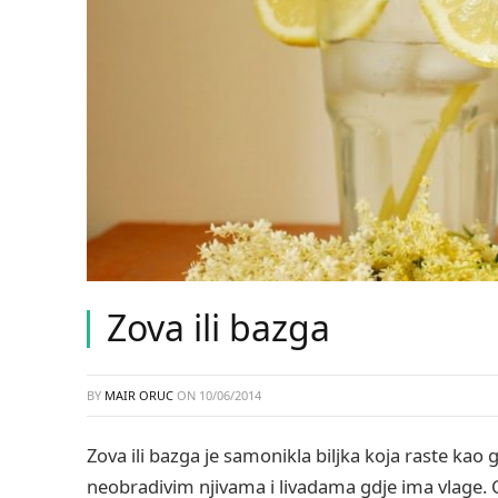
Zova ili bazga
BY
MAIR ORUC
ON
10/06/2014
Zova ili bazga je samonikla biljka koja raste k
neobradivim njivama i livadama gdje ima vlage. Cvje