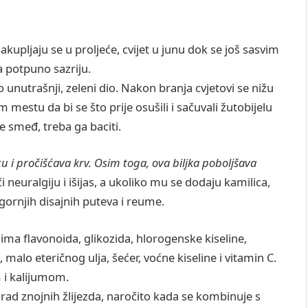
sakupljaju se u proljeće, cvijet u junu dok se još sasvim
a potpuno sazriju.
amo unutrašnji, zeleni dio. Nakon branja cvjetovi se nižu
m mestu da bi se što prije osušili i sačuvali žutobijelu
e smeđ, treba ga baciti.
licu i pročišćava krv. Osim toga, ova biljka poboljšava
i neuralgiju i išijas, a ukoliko mu se dodaju kamilica,
gornjih disajnih puteva i reume.
ima flavonoida, glikozida, hlorogenske kiseline,
, malo eteričnog ulja, šećer, voćne kiseline i vitamin C.
m i kalijumom.
e rad znojnih žlijezda, naročito kada se kombinuje s