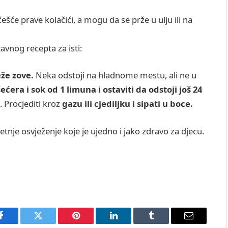
češće prave kolačići, a mogu da se prže u ulju ili na
avnog recepta za isti:
eže zove.
Neka odstoji na hladnome mestu, ali ne u
era i sok od 1 limuna i ostaviti da odstoji još 24
. Procjediti kroz
gazu ili cjediljku i sipati u boce.
jetnje osvježenje koje je ujedno i jako zdravo za djecu.
Facebook
Twitter
Pinterest
LinkedIn
Tumblr
Email