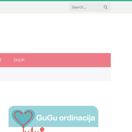
T
SHOP