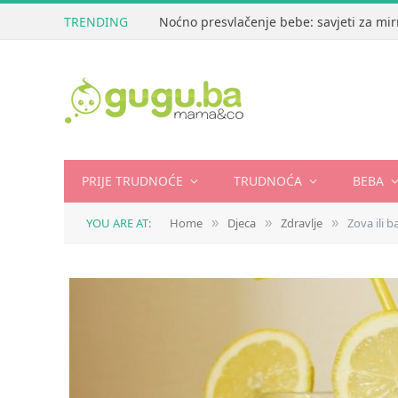
TRENDING
Noćno presvlačenje bebe: savjeti za mir
PRIJE TRUDNOĆE
TRUDNOĆA
BEBA
YOU ARE AT:
Home
Djeca
Zdravlje
Zova ili 
»
»
»