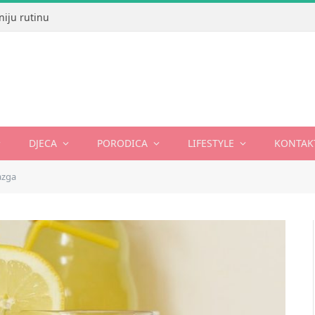
niju rutinu
DJECA
PORODICA
LIFESTYLE
KONTAK
bazga