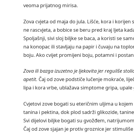
veoma prijatnog mirisa.
Zova cvjeta od maja do jula. Lišće, kora i korijen 
ne rascvjeta, a bobice se beru pred kraj ljeta kad
Spoljašnji, sivi sloj biljke se baca, a koristi se s
na konopac ili stavljaju na papir i čuvaju na toplo
boju. Ako cvijet promijeni boju, potamni i postan
Zova ili bazga izuzetno je ljekovita jer reguliše sto
apetit.
Čaj od zove podstiče lučenje mokraće, liječ
lipa i kora vrbe, ublažava simptome gripa, upale 
Cvjetovi zove bogati su eteričnim uljima u kojem 
tanina i pektina, dok plod sadrži glikozide, tanine
Svi dijelovi biljke bogati su gvožđem, natrijumo
Čaj od zove sjajan je protiv groznice jer stimuliš