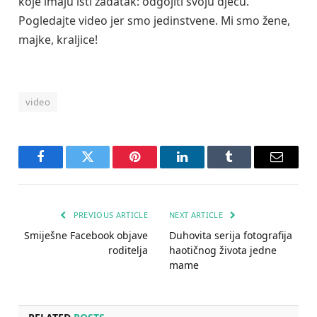
koje imaju isti zadatak: odgojiti svoju djecu.
Pogledajte video jer smo jedinstvene. Mi smo žene,
majke, kraljice!
video
Facebook
Twitter
Pinterest
LinkedIn
Tumblr
Email
PREVIOUS ARTICLE
NEXT ARTICLE
Smiješne Facebook objave
Duhovita serija fotografija
roditelja
haotičnog života jedne
mame