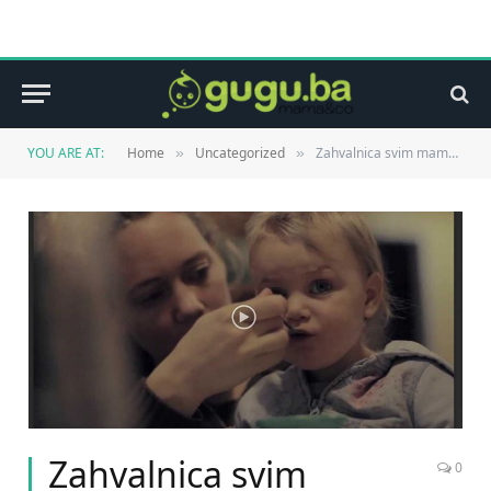
YOU ARE AT:
Home
Uncategorized
Zahvalnica svim mamama svijeta (VIDEO)
»
»
Zahvalnica svim
0