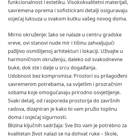
funkcionalnost i estetiku. Visokokvalitetni materijali,
savremena oprema i sofisticirani detalji osiguravaju
osjećaj luksuza u svakom kutku vašeg novog doma.
Mirno okruženje: Iako se nalaze u centru gradske
vreve, ovi stanovi nude mir i tišinu zahvaljujući
pažljivo osmišljenoj arhitekturi i lokaciji. Uživajte u
harmoničnom okruženju, daleko od svakodnevne
buke, dok ste i dalje u srcu događanja.
Udobnost bez kompromisa: Prostori su prilagođeni
savremenim potrebama, sa svijetlim i prozračnim
sobama koje omogućavaju prirodno osvjetljenje.
Svaki detalj, od rasporeda prostorija do završnih
radova, dizajniran je kako bi vam pružio toplinu
doma i osjećaj sigurnosti.
Blizina ključnih sadržaja: Sve što vam je potrebno za
kvalitetan život nalazi se na dohvat ruke – škole,