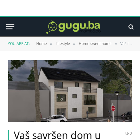
YOU ARE AT:
Home
Lifestyle
Home sweet home
Vaš savršen dom u srcu grada
»
»
»
Vaš savršen dom u
0