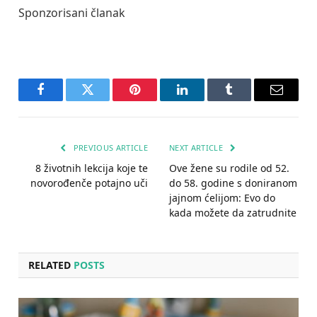
Sponzorisani članak
Facebook
Twitter
Pinterest
LinkedIn
Tumblr
Email
PREVIOUS ARTICLE
NEXT ARTICLE
8 životnih lekcija koje te
Ove žene su rodile od 52.
novorođenče potajno uči
do 58. godine s doniranom
jajnom ćelijom: Evo do
kada možete da zatrudnite
RELATED
POSTS