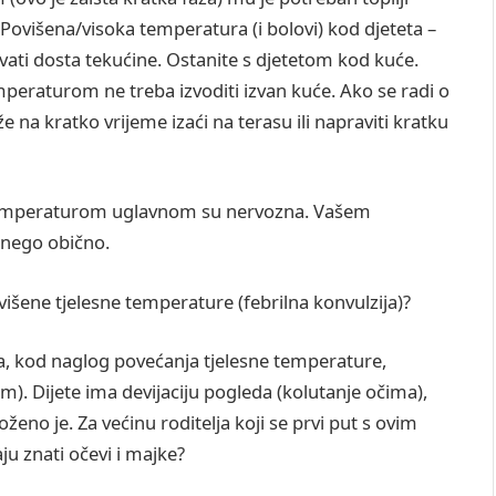
Povišena/visoka temperatura (i bolovi) kod djeteta –
vati dosta tekućine. Ostanite s djetetom kod kuće.
peraturom ne treba izvoditi izvan kuće. Ako se radi o
na kratko vrijeme izaći na terasu ili napraviti kratku
 temperaturom uglavnom su nervozna. Vašem
še nego obično.
išene tjelesne temperature (febrilna konvulzija)?
ima, kod naglog povećanja tjelesne temperature,
. Dijete ima devijaciju pogleda (kolutanje očima),
ženo je. Za većinu roditelja koji se prvi put s ovim
u znati očevi i majke?