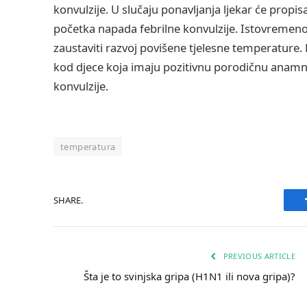
konvulzije. U slučaju ponavljanja ljekar će propisa
početka napada febrilne konvulzije. Istovremen
zaustaviti razvoj povišene tjelesne temperature. K
kod djece koja imaju pozitivnu porodičnu anamn
konvulzije.
temperatura
SHARE.
PREVIOUS ARTICLE
Šta je to svinjska gripa (H1N1 ili nova gripa)?