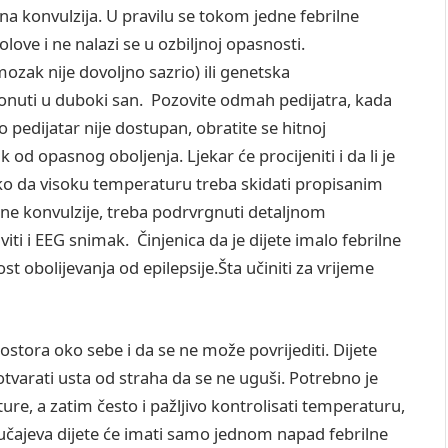
rna konvulzija. U pravilu se tokom jedne febrilne
olove i ne nalazi se u ozbiljnoj opasnosti.
ozak nije dovoljno sazrio) ili genetska
onuti u duboki san. Pozovite odmah pedijatra, kada
o pedijatar nije dostupan, obratite se hitnoj
ik od opasnog oboljenja. Ljekar će procijeniti i da li je
ako da visoku temperaturu treba skidati propisanim
rilne konvulzije, treba podrvrgnuti detaljnom
ti i EEG snimak. Činjenica da je dijete imalo febrilne
ost obolijevanja od epilepsije.Šta učiniti za vrijeme
stora oko sebe i da se ne može povrijediti. Dijete
otvarati usta od straha da se ne uguši. Potrebno je
re, a zatim često i pažljivo kontrolisati temperaturu,
lučajeva dijete će imati samo jednom napad febrilne