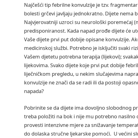
Najčešći tip febrilne konvulzije je tzv. fragmenta
bolesti grčevi javljaju jednokratno. Dijete nema b
Najvjerovatniji uzroci su neurološki poremećaj (m
predisponiranost. Kada napad prođe dijete će ut
Vaše dijete prvi put dobije opisane konvulzije. Ak
medicinskoj službi. Potrebno je isključiti svaki riz
Vašem djetetu potrebna terapija (lijekovi); svak
lijekovima. Svako dijete koje prvi put dobije feb
liječničkom pregledu, u nekim slučajevima napravi
konvulzije ne znači da se radi ili da postoji opasn
napada?
Pobrinite se da dijete ima dovoljno slobodnog pro
treba položiti na bok i nije mu potrebno nasilno 
provesti intenzivne mjere za snižavanje temperatu
do dolaska stručne ljekarske pomoći. U većini s