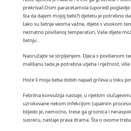
prekrivač.Osim paracetamola (uporedi poglavlje 
šta da dajem mojoj bebi?) djetetu je potrebno da
Iako su šetnje veoma važne, dijete s visokom tem
neznatno povišenoj temperaturi, Vaše dijete može 
šetnju .
Naoružajte se strpljenjem. Djeca s povišenom
mališanu tada je potrebna utjeha i nježnost, vi
Hoće li moja beba dobiti napad grčeva u toku pov
Febrilna konvulzija nastaje, u rijetkim slučajev
uzrokovane nekom infekcijom (upalnim procesom)
blijedo je, nemoćno, trese ga groznica i neraspolo
susreću, nastaje prava drama. Šta o ovome trebaj