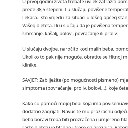
U prvoj godini života trebate uvijek zatražiti p
pređe 38,5 stepeni. I u slučaju povišene tempera
ljekara. Isto vrijedi i za situaciju lošeg općeg st
Vašeg djeteta. Ili u slučaju da je povišena tem
šmrcanje, kašalj, bolovi, povraćanje ili proliv.
U slučaju dvojbe, naročito kod malih beba, pomo
Ukoliko to pak nije moguće, obratite se Hitnoj me
klinike.
SAVJET: Zabilježite (po mogućnosti pismeno) mje
simptoma (povraćanje, proliv, bolovi…), koje će
Kako ću pomoći mojoj bebi koja ima povišenu/vi
dodatno zagrijati. Navucite mu prozračnu odjeću 
beba boravi treba biti prozračena i umjereno hla
raste djetetu je hladno i trese ga groznica. Potom