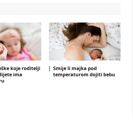
ške koje roditelji
Smije li majka pod
dijete ima
temperaturom dojiti bebu
ru