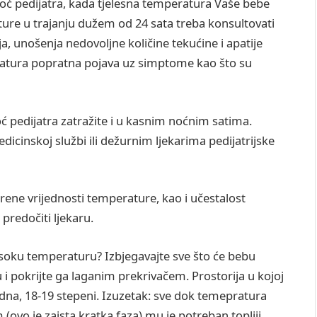
omoć pedijatra, kada tjelesna temperatura Vaše bebe
ture u trajanju dužem od 24 sata treba konsultovati
anja, unošenja nedovoljne količine tekućine i apatije
peratura popratna pojava uz simptome kao što su
ć pedijatra zatražite i u kasnim noćnim satima.
dicinskoj službi ili dežurnim ljekarima pedijatrijske
rene vrijednosti temperature, kao i učestalost
te predočiti ljekaru.
soku temperaturu? Izbjegavajte sve što će bebu
i pokrijte ga laganim prekrivačem. Prostorija u kojoj
dna, 18-19 stepeni. Izuzetak: sve dok temepratura
 (ovo je zaista kratka faza) mu je potreban topliji