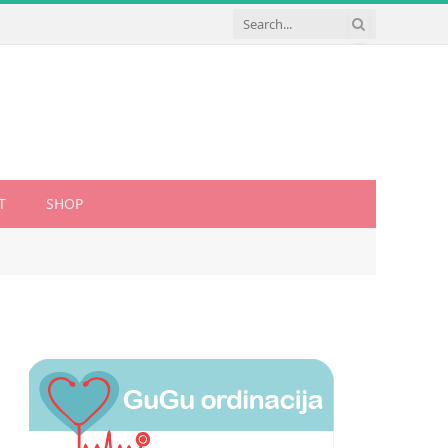
T
SHOP