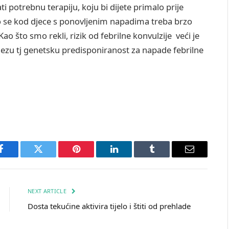
ti potrebnu terapiju, koju bi dijete primalo prije
o se kod djece s ponovljenim napadima treba brzo
ao što smo rekli, rizik od febrilne konvulzije veći je
ezu tj genetsku predisponiranost za napade febrilne
Facebook
Twitter
Pinterest
LinkedIn
Tumblr
Email
NEXT ARTICLE
Dosta tekućine aktivira tijelo i štiti od prehlade