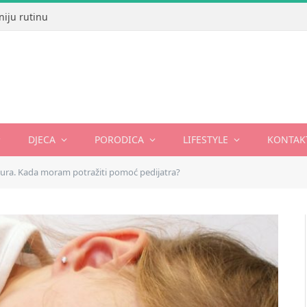
niju rutinu
DJECA
PORODICA
LIFESTYLE
KONTAK
ura. Kada moram potražiti pomoć pedijatra?